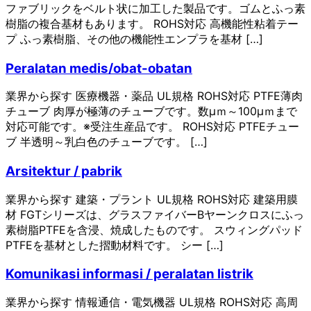
ファブリックをベルト状に加工した製品です。ゴムとふっ素
樹脂の複合基材もあります。 ROHS対応 高機能性粘着テー
プ ふっ素樹脂、その他の機能性エンプラを基材 […]
Peralatan medis/obat-obatan
業界から探す 医療機器・薬品 UL規格 ROHS対応 PTFE薄肉
チューブ 肉厚が極薄のチューブです。数μｍ～100μｍまで
対応可能です。※受注生産品です。 ROHS対応 PTFEチュー
ブ 半透明～乳白色のチューブです。 […]
Arsitektur / pabrik
業界から探す 建築・プラント UL規格 ROHS対応 建築用膜
材 FGTシリーズは、グラスファイバーBヤーンクロスにふっ
素樹脂PTFEを含浸、焼成したものです。 スウィングパッド
PTFEを基材とした摺動材料です。 シー […]
Komunikasi informasi / peralatan listrik
業界から探す 情報通信・電気機器 UL規格 ROHS対応 高周