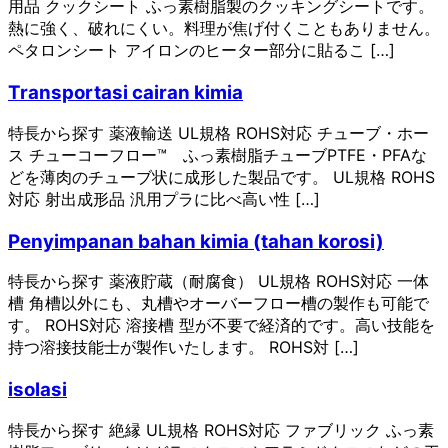
用品 クックシート ふっ素樹脂製のクッキングシートです。
熱に強く、破れにくい。料理が焦げ付くこともありません。
ペタロンシート アイロンのヒーター部分に貼るこ […]
Transportasi cairan kimia
特長から探す 薬液輸送 UL規格 ROHS対応 チューブ・ホー
ス チューコーフロー™ ふっ素樹脂チューブPTFE・PFAな
どを薄肉のチューブ状に成形した製品です。 UL規格 ROHS
対応 射出成形品 汎用プラに比べ高い性 […]
Penyimpanan bahan kimia (tahan korosi)
特長から探す 薬液貯蔵（耐腐食） UL規格 ROHS対応 一体
槽 角槽以外にも、丸槽やオーバーフロー槽の製作も可能で
す。 ROHS対応 溶接槽 型が不要で経済的です。高い技能を
持つ溶接技能士が製作いたします。 ROHS対 […]
isolasi
特長から探す 絶縁 UL規格 ROHS対応 ファブリック ふっ素