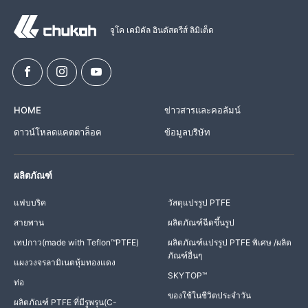
จูโค เคมิคัล อินดัสตรีส์ ลิมิเต็ด
HOME
ข่าวสารและคอลัมน์
ดาวน์โหลดแคตตาล็อค
ข้อมูลบริษัท
ผลิตภัณฑ์
แฟบบริค
วัสดุแปรรูป PTFE
สายพาน
ผลิตภัณฑ์ฉีดขึ้นรูป
เทปกาว(made with Teflon™PTFE)
ผลิตภัณฑ์แปรรูป PTFE พิเศษ /ผลิต
ภัณฑ์อื่นๆ
แผงวงจรลามิเนตหุ้มทองแดง
SKYTOP™
ท่อ
ของใช้ในชีวิตประจำวัน
ผลิตภัณฑ์ PTFE ที่มีรูพรุน(C-