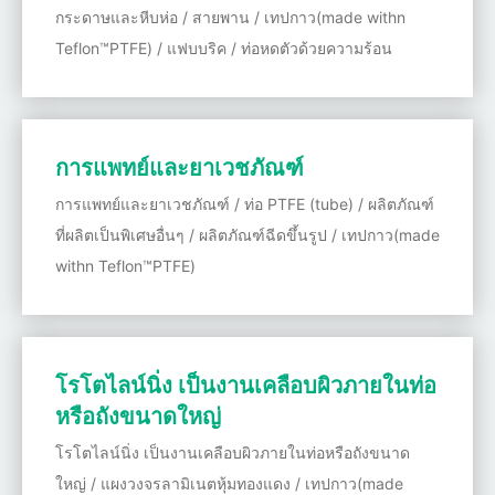
กระดาษและหีบห่อ / สายพาน / เทปกาว(made withn
Teflon™PTFE) / แฟบบริค / ท่อหดตัวด้วยความร้อน
การแพทย์และยาเวชภัณฑ์
การแพทย์และยาเวชภัณฑ์ / ท่อ PTFE (tube) / ผลิตภัณฑ์
ที่ผลิตเป็นพิเศษอื่นๆ / ผลิตภัณฑ์ฉีดขึ้นรูป / เทปกาว(made
withn Teflon™PTFE)
โรโตไลน์นิ่ง เป็นงานเคลือบผิวภายในท่อ
หรือถังขนาดใหญ่
โรโตไลน์นิ่ง เป็นงานเคลือบผิวภายในท่อหรือถังขนาด
ใหญ่ / แผงวงจรลามิเนตหุ้มทองแดง / เทปกาว(made