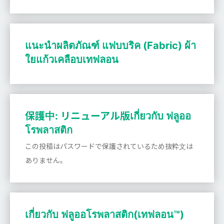
แนะนำผลิตภัณฑ์ แฟบบริค (Fabric) ผ้า
ใยแก้วเคลือบเทฟลอน
保護中: リニューアル版เกี่ยวกับ ฟลูออ
โรพลาสติก
この投稿はパスワードで保護されているため抜粋文は
ありません。
เกี่ยวกับ ฟลูออโรพลาสติก(เทฟลอน™)