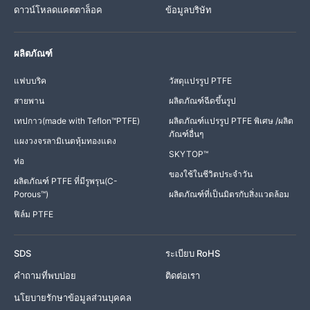
ดาวน์โหลดแคตตาล็อค
ข้อมูลบริษัท
ผลิตภัณฑ์
แฟบบริค
วัสดุแปรรูป PTFE
สายพาน
ผลิตภัณฑ์ฉีดขึ้นรูป
เทปกาว(made with Teflon™PTFE)
ผลิตภัณฑ์แปรรูป PTFE พิเศษ /ผลิต
ภัณฑ์อื่นๆ
แผงวงจรลามิเนตหุ้มทองแดง
SKYTOP™
ท่อ
ของใช้ในชีวิตประจำวัน
ผลิตภัณฑ์ PTFE ที่มีรูพรุน(C-
Porous™)
ผลิตภัณฑ์ที่เป็นมิตรกับสิ่งแวดล้อม
ฟิล์ม PTFE
SDS
ระเบียบ RoHS
คำถามที่พบบ่อย
ติดต่อเรา
นโยบายรักษาข้อมูลส่วนบุคคล