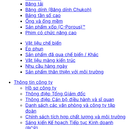
Băng tải
Băng dính (Băng dính Chukoh)
Bảng tần số cao
Ống và ống mềm
Sản phẩm xốp (C-Porous)™
Phim có chức năng cao
Vật liệu chế biến
Ép phun
Sản phẩm đã qua chế biến / Khác
Vật liệu màng kiến trúc
Nhu cầu hàng ngày
Sản phẩm thân thiện với môi trường
Thông tin công ty
Hồ sơ công ty
Thông điệp Tổng Giám đốc
Thông điệp Cán bộ điều hành và sĩ quan
Danh sách các văn phòng và công ty tập
đoàn
Chính sách tích hợp chất lượng và môi trường
Sáng kiến Kế hoạch Tiếp tục Kinh doanh
(BCP)