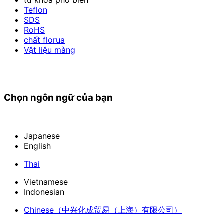
Teflon
SDS
RoHS
chất florua
Vật liệu màng
Chọn ngôn ngữ của bạn
Japanese
English
Thai
Vietnamese
Indonesian
Chinese
（中兴化成贸易（上海）有限公司）