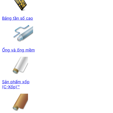
Bảng tần số cao
Ống và ống mềm
Sản phẩm xốp
(C-Xốp)™