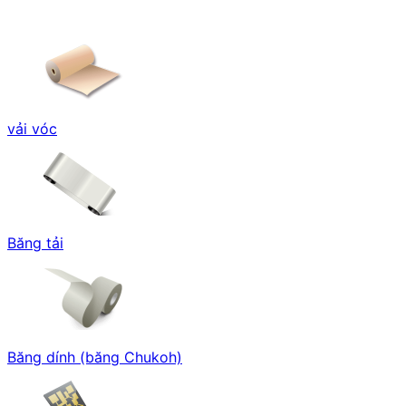
vải vóc
Băng tải
Băng dính (băng Chukoh)