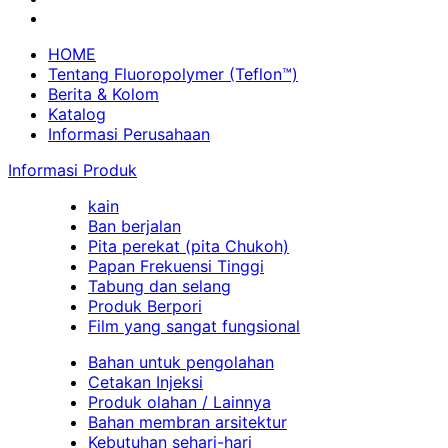
HOME
Tentang Fluoropolymer (Teflon™)
Berita & Kolom
Katalog
Informasi Perusahaan
Informasi Produk
kain
Ban berjalan
Pita perekat (pita Chukoh)
Papan Frekuensi Tinggi
Tabung dan selang
Produk Berpori
Film yang sangat fungsional
Bahan untuk pengolahan
Cetakan Injeksi
Produk olahan / Lainnya
Bahan membran arsitektur
Kebutuhan sehari-hari