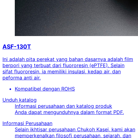
ASF-130T
Ini adalah pita perekat yang bahan dasarnya adalah film
berpori yang terbuat dari fluororesin (ePTFE). Selain
sifat fluororesin, ia memiliki insulasi, kedap air, dan
peforma anti air.
Kompatibel dengan ROHS
Unduh katalog
Informasi perusahaan dan katalog produk
Anda dapat mengunduhnya dalam format PDF.
Informasi Perusahaan
Selain ikhtisar perusahaan Chukoh Kasei, kami akan
memperkenalkan filosofi perusahaan, sejarah, dan