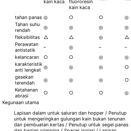
kain kaca
fluororesin
kain kaca
tahan panas
◎
○
○
◎
Tahan suhu
◎
◎
◎
◎
rendah
fleksibilitas
△
△
◎
△
Perawatan
–
◎
–
–
antistatik
kelancaran
○
○
◎
◎
karakteristik
◎
◎
◎
○
anti lengket
gesekan
◎
◎
◎
○
terendah
Ketahanan
○
○
○
◎
abrasi
Kegunaan utama
Lapisan dalam untuk saluran dan hopper / Penutup
untuk mengeringkan gulungan kain bukan tenunan
dan pembuatan kertas / Penutup untuk segel panas
dan bagian crimping / Spacer isolasi / Lapisan