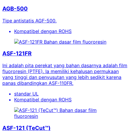
AGB-500
Tipe antistatis AGF-500.
Kompatibel dengan ROHS
Bahan dasar film fluororesin
ASF-121FR
Ini adalah pita perekat yang bahan dasarnya adalah film
fluororesin (PTFE). Ia memiliki kehalusan permukaan
yang tinggi dan penyusutan yang lebih sedikit karena
panas dibandingkan ASF-110FR.
standar UL
Kompatibel dengan ROHS
Bahan dasar film
fluororesin
ASF-121 (TeCut™)