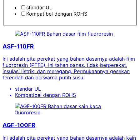
standar UL
Kompatibel dengan ROHS
Bahan dasar film fluororesin
ASF-110FR
Ini adalah pita perekat yang bahan dasarnya adalah film
fluororesin (PTFE). Ini tahan panas, tidak berperekat,
insulasi listrik, dan meregang. Permukaannya gesekan
terendah dan berwarna putih susu.
standar UL
Kompatibel dengan ROHS
Bahan dasar kain kaca
fluororesin
AGF-100FR
Ini adalah pita perekat yang bahan dasarnya adalah kain