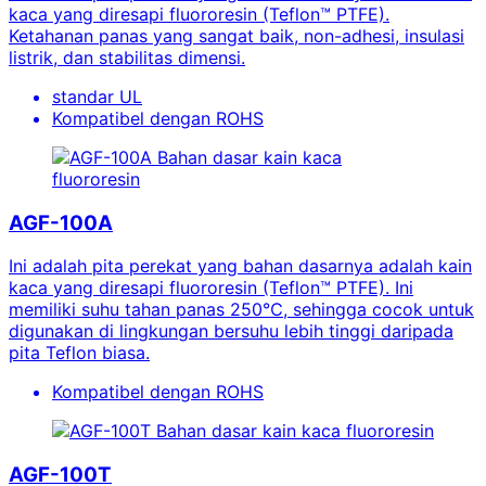
kaca yang diresapi fluororesin (Teflon™ PTFE).
Ketahanan panas yang sangat baik, non-adhesi, insulasi
listrik, dan stabilitas dimensi.
standar UL
Kompatibel dengan ROHS
Bahan dasar kain kaca
fluororesin
AGF-100A
Ini adalah pita perekat yang bahan dasarnya adalah kain
kaca yang diresapi fluororesin (Teflon™ PTFE). Ini
memiliki suhu tahan panas 250℃, sehingga cocok untuk
digunakan di lingkungan bersuhu lebih tinggi daripada
pita Teflon biasa.
Kompatibel dengan ROHS
Bahan dasar kain kaca fluororesin
AGF-100T