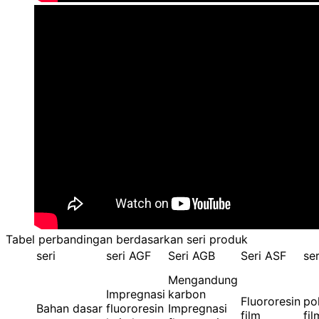
Tabel perbandingan berdasarkan seri produk
seri
seri AGF
Seri AGB
Seri ASF
ser
Mengandung
Impregnasi
karbon
Fluororesin
po
Bahan dasar
fluororesin
Impregnasi
film
fil