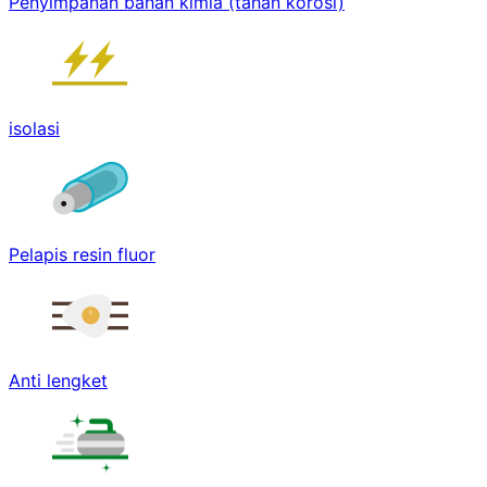
Penyimpanan bahan kimia (tahan korosi)
isolasi
Pelapis resin fluor
Anti lengket