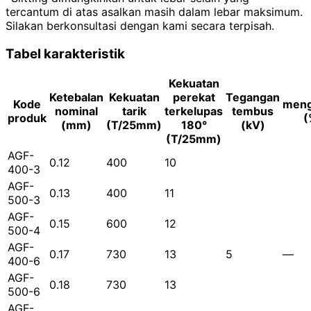
tercantum di atas asalkan masih dalam lebar maksimum.
Silakan berkonsultasi dengan kami secara terpisah.
Tabel karakteristik
Kekuatan
Ketebalan
Kekuatan
perekat
Tegangan
Kode
meng
nominal
tarik
terkelupas
tembus
produk
(
(mm)
(T/25mm)
180°
(kV)
(T/25mm)
AGF-
0.12
400
10
400-3
AGF-
0.13
400
11
500-3
AGF-
0.15
600
12
500-4
AGF-
0.17
730
13
5
—
400-6
AGF-
0.18
730
13
500-6
AGF-