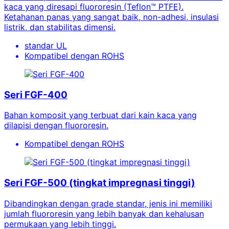
kaca yang diresapi fluororesin (Teflon™ PTFE).
Ketahanan panas yang sangat baik, non-adhesi, insulasi
listrik, dan stabilitas dimensi.
standar UL
Kompatibel dengan ROHS
Seri FGF-400
Bahan komposit yang terbuat dari kain kaca yang
dilapisi dengan fluororesin.
Kompatibel dengan ROHS
Seri FGF-500 (tingkat impregnasi tinggi)
Dibandingkan dengan grade standar, jenis ini memiliki
jumlah fluororesin yang lebih banyak dan kehalusan
permukaan yang lebih tinggi.