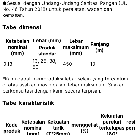
●Sesuai dengan Undang-Undang Sanitasi Pangan (UU
No. 46 Tahun 2018) untuk peralatan, wadah dan
kemasan.
Tabel dimensi
Lebar (mm)
Ketebalan
Lebar
Panjang
nominal
maksimum
Produk
(m)
(mm)
(mm)
standar
13, 25, 38,
0.13
450
10
50
*Kami dapat memproduksi lebar selain yang tercantum
di atas asalkan masih dalam lebar maksimum. Silakan
berkonsultasi dengan kami secara terpisah.
Tabel karakteristik
Kekuatan
Ketebalan
Kekuatan
perekat
resi
Kode
menggeliat
nominal
tarik
terkelupas
per
produk
(%)
(mm)
(T/25mm)
180°