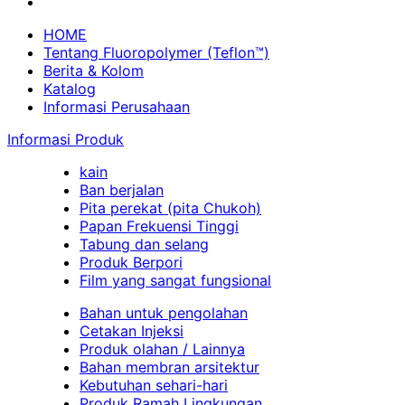
HOME
Tentang Fluoropolymer (Teflon™)
Berita & Kolom
Katalog
Informasi Perusahaan
Informasi Produk
kain
Ban berjalan
Pita perekat (pita Chukoh)
Papan Frekuensi Tinggi
Tabung dan selang
Produk Berpori
Film yang sangat fungsional
Bahan untuk pengolahan
Cetakan Injeksi
Produk olahan / Lainnya
Bahan membran arsitektur
Kebutuhan sehari-hari
Produk Ramah Lingkungan