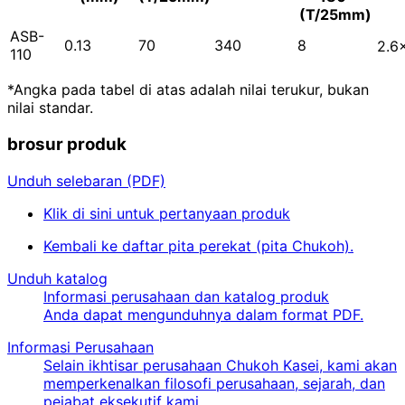
(T/25mm)
ASB-
0.13
70
340
8
2.6
110
*Angka pada tabel di atas adalah nilai terukur, bukan
nilai standar.
brosur produk
Unduh selebaran (PDF)
Klik di sini untuk pertanyaan produk
Kembali ke daftar pita perekat (pita Chukoh).
Unduh katalog
Informasi perusahaan dan katalog produk
Anda dapat mengunduhnya dalam format PDF.
Informasi Perusahaan
Selain ikhtisar perusahaan Chukoh Kasei, kami akan
memperkenalkan filosofi perusahaan, sejarah, dan
pejabat eksekutif kami.