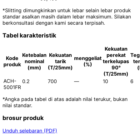
*Slitting dimungkinkan untuk lebar selain lebar produk
standar asalkan masih dalam lebar maksimum. Silakan
berkonsultasi dengan kami secara terpisah.
Tabel karakteristik
Kekuatan
Ketebalan
Kekuatan
perekat
Teg
Kode
menggeliat
nominal
tarik
terkelupas
te
produk
(%)
(mm)
(T/25mm)
90°
(
(T/25mm)
ACH-
0.2
700
―
10
6
5001FR
*Angka pada tabel di atas adalah nilai terukur, bukan
nilai standar.
brosur produk
Unduh selebaran (PDF)