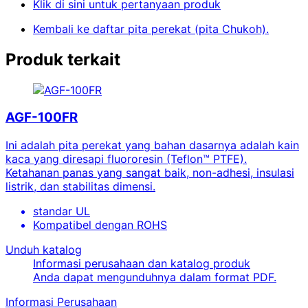
Klik di sini untuk pertanyaan produk
Kembali ke daftar pita perekat (pita Chukoh).
Produk terkait
AGF-100FR
Ini adalah pita perekat yang bahan dasarnya adalah kain
kaca yang diresapi fluororesin (Teflon™ PTFE).
Ketahanan panas yang sangat baik, non-adhesi, insulasi
listrik, dan stabilitas dimensi.
standar UL
Kompatibel dengan ROHS
Unduh katalog
Informasi perusahaan dan katalog produk
Anda dapat mengunduhnya dalam format PDF.
Informasi Perusahaan