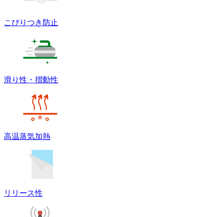
こびりつき防止
滑り性・摺動性
高温蒸気加熱
リリース性