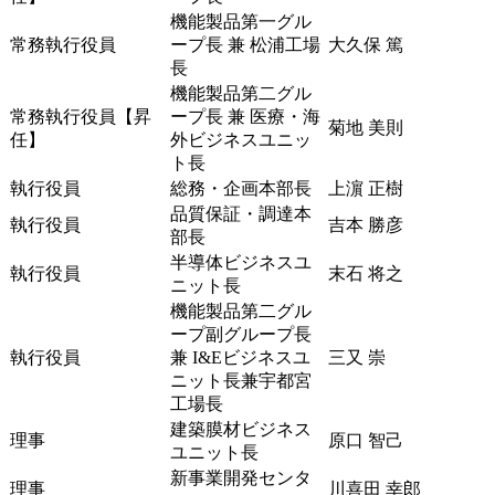
機能製品第一グル
常務執行役員
ープ長 兼 松浦工場
大久保 篤
長
機能製品第二グル
常務執行役員【昇
ープ長 兼 医療・海
菊地 美則
任】
外ビジネスユニッ
ト長
執行役員
総務・企画本部長
上濵 正樹
品質保証・調達本
執行役員
吉本 勝彦
部長
半導体ビジネスユ
執行役員
末石 将之
ニット長
機能製品第二グル
ープ副グループ長
執行役員
兼 I&Eビジネスユ
三又 崇
ニット長兼宇都宮
工場長
建築膜材ビジネス
理事
原口 智己
ユニット長
新事業開発センタ
理事
川喜田 幸郎