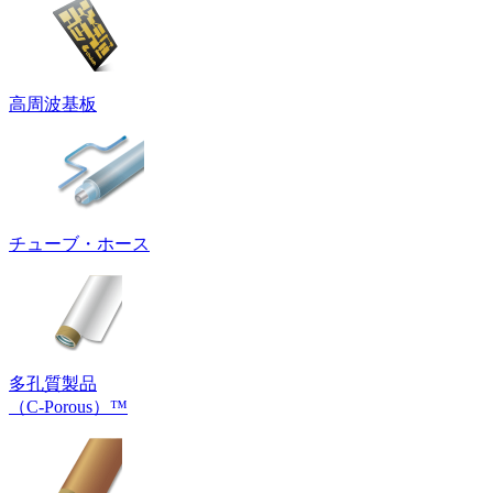
高周波基板
チューブ・ホース
多孔質製品
（C-Porous）™