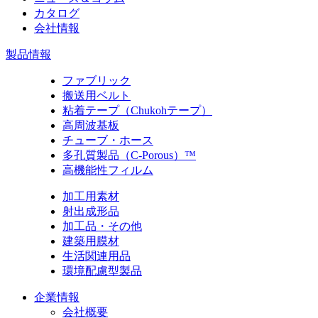
カタログ
会社情報
製品情報
ファブリック
搬送用ベルト
粘着テープ（Chukohテープ）
高周波基板
チューブ・ホース
多孔質製品（C-Porous）™
高機能性フィルム
加工用素材
射出成形品
加工品・その他
建築用膜材
生活関連用品
環境配慮型製品
企業情報
会社概要