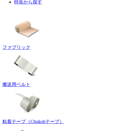
特長から探す
ファブリック
搬送用ベルト
粘着テープ（Chukohテープ）