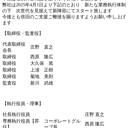
弊社は2025年4月1日より下記のとおり 新たな業務執行体制
の下 次世代を見据えて新陣容にてスタート致します
今後とも倍旧のご支援ご鞭撻を賜りますようお願い申し上げ
ます
【取締役・監査役】
代表取締役
庄野 直之
会長
取締役
西原 隆広
取締役
大久保 篤
取締役
上濵 正樹
取締役
菊地 美則
監査役
新川 武雄
【執行役員・理事】
社長執行役員
庄野 直之
専務執行役員【昇
コーポレートグル
西原 隆広
任】
ープ長