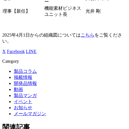
ー
機能素材ビジネス
理事【新任】
光井 剛
ユニット長
2025年4月1日からの組織図については
こちら
をご覧くださ
い。
X
Facebook
LINE
Category
製品コラム
掲載情報
開発品情報
動画
製品マンガ
イベント
お知らせ
メールマガジン
関連記事