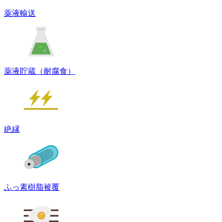
薬液輸送
薬液貯蔵（耐腐食）
絶縁
ふっ素樹脂被覆