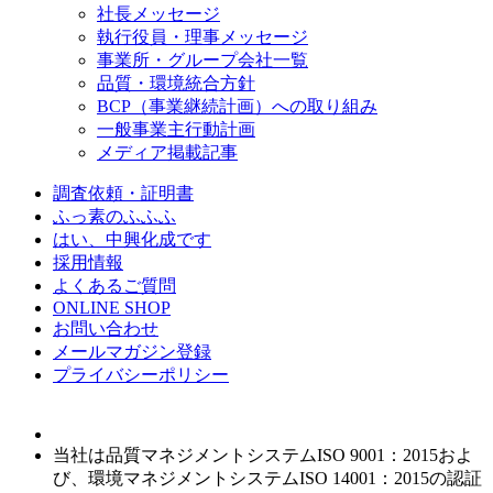
社長メッセージ
執行役員・理事メッセージ
事業所・グループ会社一覧
品質・環境統合方針
BCP（事業継続計画）への取り組み
一般事業主行動計画
メディア掲載記事
調査依頼・証明書
ふっ素のふふふ
はい、中興化成です
採用情報
よくあるご質問
ONLINE SHOP
お問い合わせ
メールマガジン登録
プライバシーポリシー
当社は品質マネジメントシステムISO 9001：2015およ
び、環境マネジメントシステムISO 14001：2015の認証