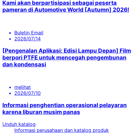
Kami akan berpartisipasi sebagai peserta
pameran di Automotive World [Autumn] 2026!
Buletin Email
2026/07/14
[Pengenalan Aplikasi: Edisi Lampu Depan] Film
berpori PTFE untuk mencegah pengembunan
dan kondensasi
melihat
2026/07/10
Informasi penghentian operasional pelayaran
karena liburan musim panas
Unduh katalog
Informasi perusahaan dan katalog produk