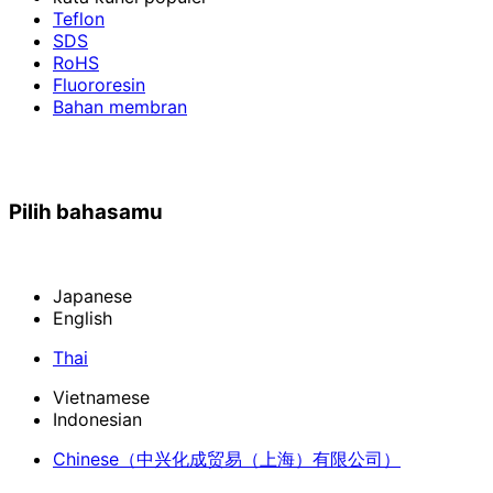
Teflon
SDS
RoHS
Fluororesin
Bahan membran
Pilih bahasamu
Japanese
English
Thai
Vietnamese
Indonesian
Chinese
（中兴化成贸易（上海）有限公司）