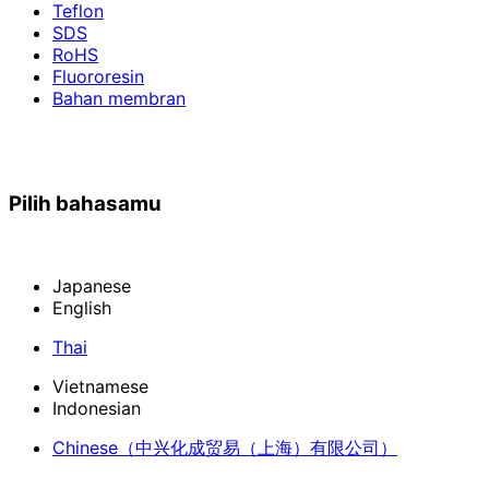
Teflon
SDS
RoHS
Fluororesin
Bahan membran
Pilih bahasamu
Japanese
English
Thai
Vietnamese
Indonesian
Chinese
（中兴化成贸易（上海）有限公司）