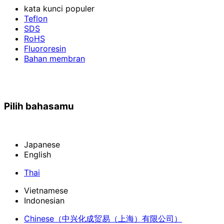
kata kunci populer
Teflon
SDS
RoHS
Fluororesin
Bahan membran
Pilih bahasamu
Japanese
English
Thai
Vietnamese
Indonesian
Chinese
（中兴化成贸易（上海）有限公司）