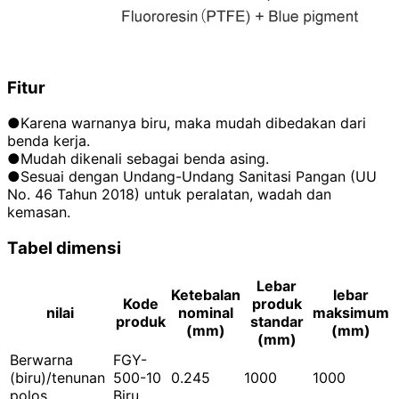
Fitur
●Karena warnanya biru, maka mudah dibedakan dari
benda kerja.
●Mudah dikenali sebagai benda asing.
●Sesuai dengan Undang-Undang Sanitasi Pangan (UU
No. 46 Tahun 2018) untuk peralatan, wadah dan
kemasan.
Tabel dimensi
Lebar
Ketebalan
lebar
Kode
produk
nilai
nominal
maksimum
produk
standar
(mm)
(mm)
(mm)
Berwarna
FGY-
(biru)/tenunan
500-10
0.245
1000
1000
polos
Biru