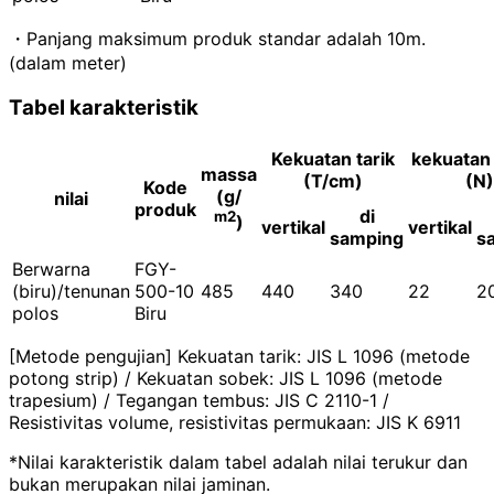
・Panjang maksimum produk standar adalah 10m.
(dalam meter)
Tabel karakteristik
Kekuatan tarik
kekuatan
massa
(T/cm)
(N)
Kode
(g/
nilai
produk
di
m2
)
vertikal
vertikal
samping
s
Berwarna
FGY-
(biru)/tenunan
500-10
485
440
340
22
2
polos
Biru
[Metode pengujian] Kekuatan tarik: JIS L 1096 (metode
potong strip) / Kekuatan sobek: JIS L 1096 (metode
trapesium) / Tegangan tembus: JIS C 2110-1 /
Resistivitas volume, resistivitas permukaan: JIS K 6911
*Nilai karakteristik dalam tabel adalah nilai terukur dan
bukan merupakan nilai jaminan.