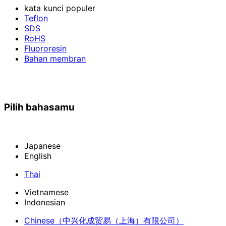
kata kunci populer
Teflon
SDS
RoHS
Fluororesin
Bahan membran
Pilih bahasamu
Japanese
English
Thai
Vietnamese
Indonesian
Chinese
（中兴化成贸易（上海）有限公司）