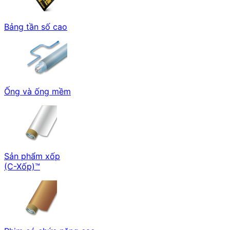
Bảng tần số cao
Ống và ống mềm
Sản phẩm xốp
(C-Xốp)™