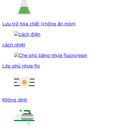
Lưu trữ hóa chất (chống ăn mòn)
cách nhiệt
Lớp phủ nhựa flo
Không dính