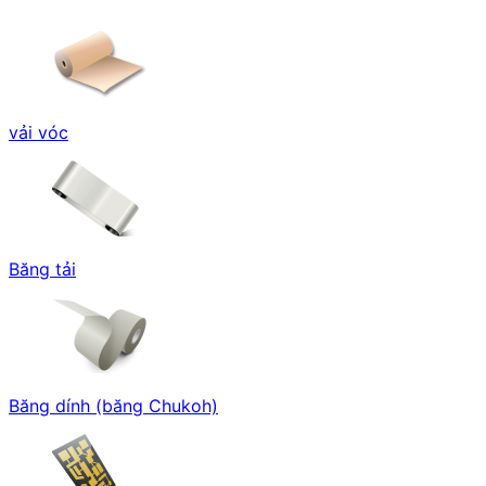
vải vóc
Băng tải
Băng dính (băng Chukoh)