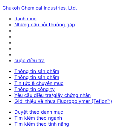
Chukoh Chemical Industries, Ltd.
danh mục
Những câu hỏi thường gặp
cuộc điều tra
Thông tin sản phẩm
Thông tin sản phẩm
Tin tức & chuyên mục
Thông tin công ty
Yêu cầu điều tra/giấy chứng nhận
Giới thiệu về nhựa Fluoropolymer (Teflon™)
Duyệt theo danh mục
Tìm kiếm theo ngành
Tìm kiếm theo tính năng