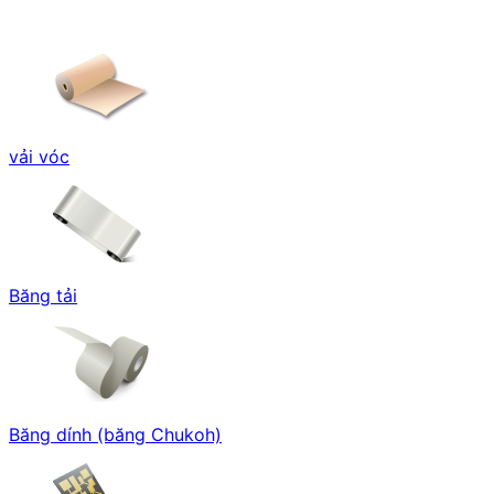
vải vóc
Băng tải
Băng dính (băng Chukoh)