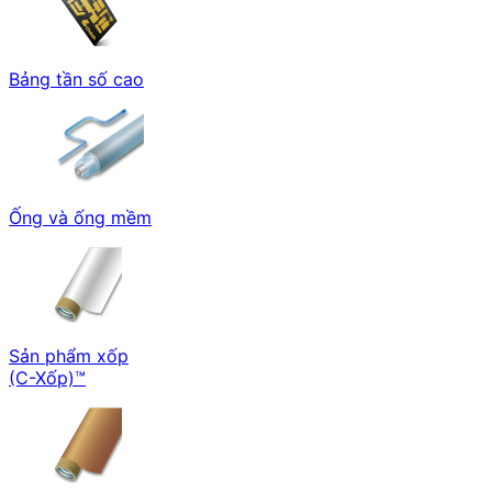
Bảng tần số cao
Ống và ống mềm
Sản phẩm xốp
(C-Xốp)™