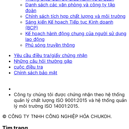
Danh sách các văn phòng và công ty tập
đoàn
Chính sách tích hợp chất lượng và môi trường
Sáng kiến Kế hoạch Tiếp tục Kinh doanh
(BCP)
Kế hoạch hành động chung của người sử dụng
lao động
Phủ sóng truyền thông
Yêu cầu điều tra/giấy chứng nhận
Những câu hỏi thường gặp
cuộc điều tra
Chính sách bảo mật
Công ty chúng tôi được chứng nhận theo hệ thống
quản lý chất lượng ISO 9001:2015 và hệ thống quản
lý môi trường ISO 14001:2015.
© CÔNG TY TNHH CÔNG NGHIỆP HÓA CHUKOH.
Tìm trang