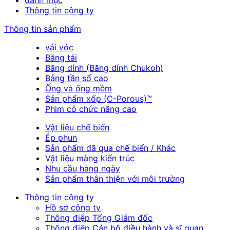
danh mục
Thông tin công ty
Thông tin sản phẩm
vải vóc
Băng tải
Băng dính (Băng dính Chukoh)
Bảng tần số cao
Ống và ống mềm
Sản phẩm xốp (C-Porous)™
Phim có chức năng cao
Vật liệu chế biến
Ép phun
Sản phẩm đã qua chế biến / Khác
Vật liệu màng kiến trúc
Nhu cầu hàng ngày
Sản phẩm thân thiện với môi trường
Thông tin công ty
Hồ sơ công ty
Thông điệp Tổng Giám đốc
Thông điệp Cán bộ điều hành và sĩ quan