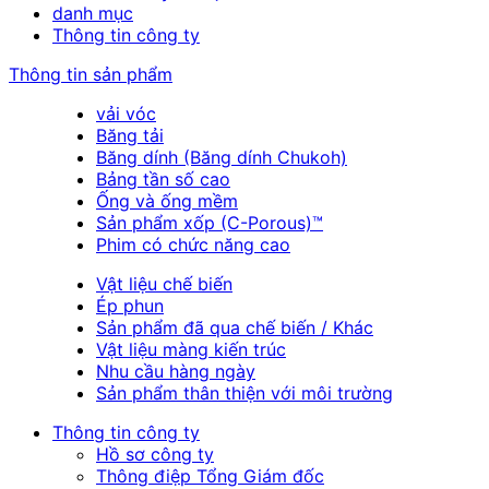
danh mục
Thông tin công ty
Thông tin sản phẩm
vải vóc
Băng tải
Băng dính (Băng dính Chukoh)
Bảng tần số cao
Ống và ống mềm
Sản phẩm xốp (C-Porous)™
Phim có chức năng cao
Vật liệu chế biến
Ép phun
Sản phẩm đã qua chế biến / Khác
Vật liệu màng kiến trúc
Nhu cầu hàng ngày
Sản phẩm thân thiện với môi trường
Thông tin công ty
Hồ sơ công ty
Thông điệp Tổng Giám đốc