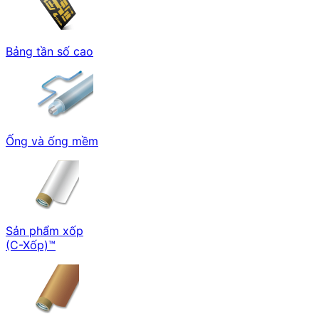
Bảng tần số cao
Ống và ống mềm
Sản phẩm xốp
(C-Xốp)™