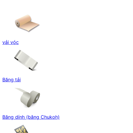
vải vóc
Băng tải
Băng dính (băng Chukoh)