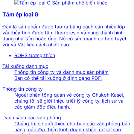
Sản phẩm chế biến khác
Tấm ép loại G
Đây là sản phẩm được tạo ra bằng cách cán nhiều lớp
vải thủy tinh được tẩm fluororesin và nung thành hình
dạng như tấm hoặc ống. Nó có sức mạnh cơ học tuyệt
vời và Vật liệu cách nhiệt cao.
ROHS tương thích
Tải xuống danh mục
Thông tin công ty và danh mục sản phẩm
Bạn có thể tải xuống ở định dạng PDF.
Thông tin công ty
Ngoài phần tổng quan về công ty Chukoh Kasei,
chúng tôi sẽ giới thiệu triết lý công ty, lịch sử và
các giám đốc điều hành.
Danh sách các văn phòng
Chúng tôi sẽ giới thiệu cho bạn các văn phòng bán
hàng, các địa điểm kinh doanh khác, cơ sở sản