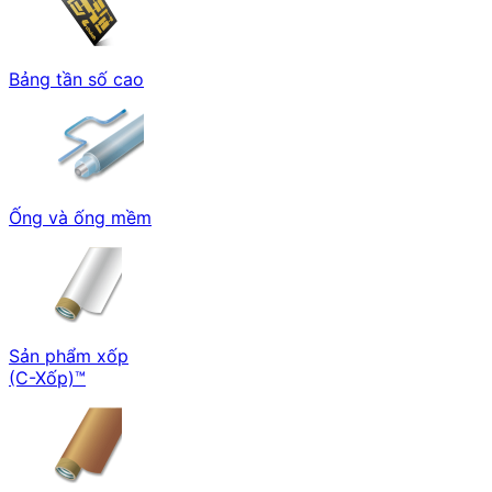
Bảng tần số cao
Ống và ống mềm
Sản phẩm xốp
(C-Xốp)™