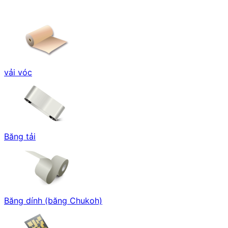
vải vóc
Băng tải
Băng dính (băng Chukoh)