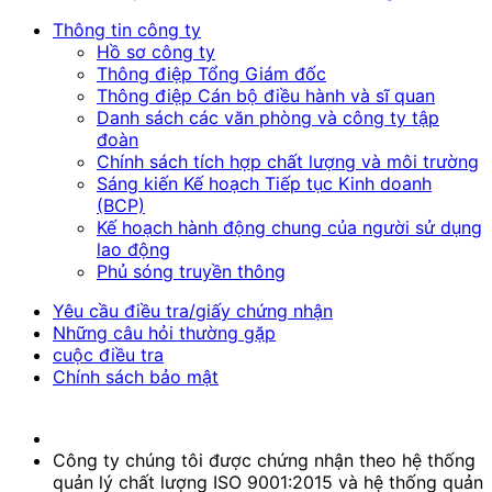
Thông tin công ty
Hồ sơ công ty
Thông điệp Tổng Giám đốc
Thông điệp Cán bộ điều hành và sĩ quan
Danh sách các văn phòng và công ty tập
đoàn
Chính sách tích hợp chất lượng và môi trường
Sáng kiến Kế hoạch Tiếp tục Kinh doanh
(BCP)
Kế hoạch hành động chung của người sử dụng
lao động
Phủ sóng truyền thông
Yêu cầu điều tra/giấy chứng nhận
Những câu hỏi thường gặp
cuộc điều tra
Chính sách bảo mật
Công ty chúng tôi được chứng nhận theo hệ thống
quản lý chất lượng ISO 9001:2015 và hệ thống quản