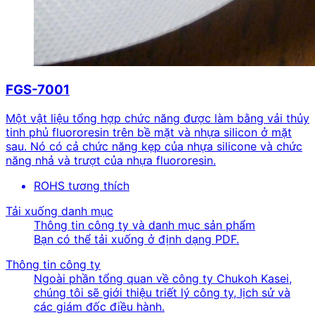
FGS-7001
Một vật liệu tổng hợp chức năng được làm bằng vải thủy
tinh phủ fluororesin trên bề mặt và nhựa silicon ở mặt
sau. Nó có cả chức năng kẹp của nhựa silicone và chức
năng nhả và trượt của nhựa fluororesin.
ROHS tương thích
Tải xuống danh mục
Thông tin công ty và danh mục sản phẩm
Bạn có thể tải xuống ở định dạng PDF.
Thông tin công ty
Ngoài phần tổng quan về công ty Chukoh Kasei,
chúng tôi sẽ giới thiệu triết lý công ty, lịch sử và
các giám đốc điều hành.