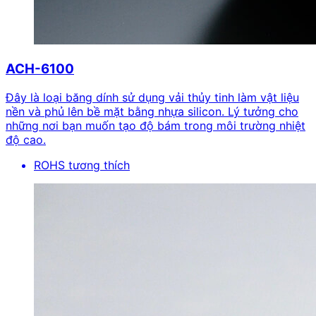
ACH-6100
Đây là loại băng dính sử dụng vải thủy tinh làm vật liệu
nền và phủ lên bề mặt bằng nhựa silicon. Lý tưởng cho
những nơi bạn muốn tạo độ bám trong môi trường nhiệt
độ cao.
ROHS tương thích