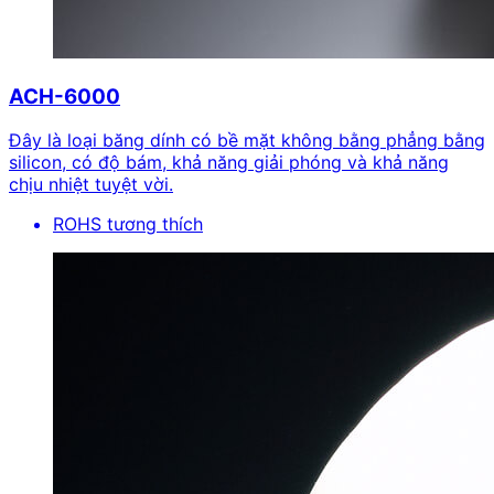
ACH-6000
Đây là loại băng dính có bề mặt không bằng phẳng bằng
silicon, có độ bám, khả năng giải phóng và khả năng
chịu nhiệt tuyệt vời.
ROHS tương thích