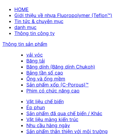
HOME
Giới thiệu về nhựa Fluoropolymer (Teflon™)
Tin tức & chuyên mục
danh mục
Thông tin công ty
Thông tin sản phẩm
vải vóc
Băng tải
Băng dính (Băng dính Chukoh)
Bảng tần số cao
Ống và ống mềm
Sản phẩm xốp (C-Porous)™
Phim có chức năng cao
Vật liệu chế biến
Ép phun
Sản phẩm đã qua chế biến / Khác
Vật liệu màng kiến trúc
Nhu cầu hàng ngày
Sản phẩm thân thiện với môi trường