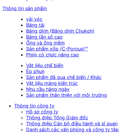
Thông tin sản phẩm
vải vóc
Băng tải
Băng dính (Băng dính Chukoh)
Bảng tần số cao
Ống và ống mềm
Sản phẩm xốp (C-Porous)™
Phim có chức năng cao
Vật liệu chế biến
Ép phun
Sản phẩm đã qua chế biến / Khác
Vật liệu màng kiến trúc
Nhu cầu hàng ngày
Sản phẩm thân thiện với môi trường
Thông tin công ty
Hồ sơ công ty
Thông điệp Tổng Giám đốc
Thông điệp Cán bộ điều hành và sĩ quan
Danh sách các văn phòng và công ty tập