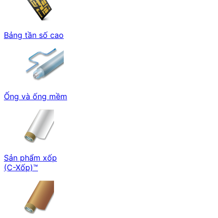
Bảng tần số cao
Ống và ống mềm
Sản phẩm xốp
(C-Xốp)™