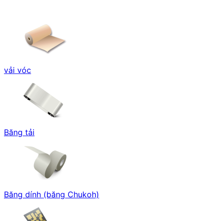
vải vóc
Băng tải
Băng dính (băng Chukoh)