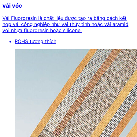
vải vóc
Vải Fluororesin là chất liệu được tạo ra bằng cách kết
hợp vải công nghiệp như vải thủy tinh hoặc vải aramid
với nhựa fluororesin hoặc silicone.
ROHS tương thích