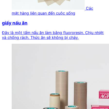
Các
mặt hàng liên quan đến cuộc sống
giấy nấu ăn
Đây là một tấm nấu ăn làm bằng fluororesin. Chịu nhiệt
và chống rách. Thức ăn sẽ không bị cháy.