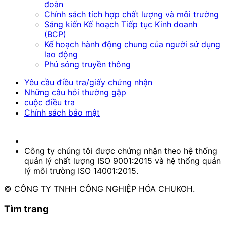
đoàn
Chính sách tích hợp chất lượng và môi trường
Sáng kiến Kế hoạch Tiếp tục Kinh doanh
(BCP)
Kế hoạch hành động chung của người sử dụng
lao động
Phủ sóng truyền thông
Yêu cầu điều tra/giấy chứng nhận
Những câu hỏi thường gặp
cuộc điều tra
Chính sách bảo mật
Công ty chúng tôi được chứng nhận theo hệ thống
quản lý chất lượng ISO 9001:2015 và hệ thống quản
lý môi trường ISO 14001:2015.
© CÔNG TY TNHH CÔNG NGHIỆP HÓA CHUKOH.
Tìm trang