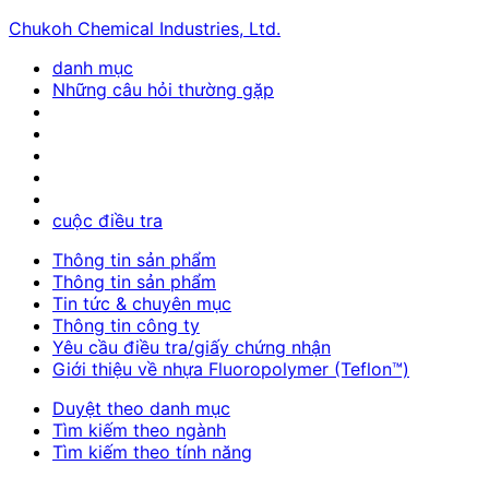
Chukoh Chemical Industries, Ltd.
danh mục
Những câu hỏi thường gặp
cuộc điều tra
Thông tin sản phẩm
Thông tin sản phẩm
Tin tức & chuyên mục
Thông tin công ty
Yêu cầu điều tra/giấy chứng nhận
Giới thiệu về nhựa Fluoropolymer (Teflon™)
Duyệt theo danh mục
Tìm kiếm theo ngành
Tìm kiếm theo tính năng