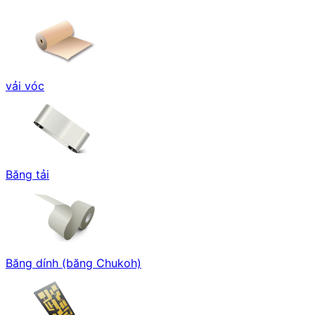
vải vóc
Băng tải
Băng dính (băng Chukoh)