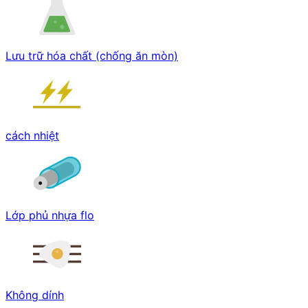
Lưu trữ hóa chất (chống ăn mòn)
cách nhiệt
Lớp phủ nhựa flo
Không dính