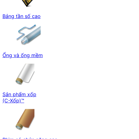
Bảng tần số cao
Ống và ống mềm
Sản phẩm xốp
(C-Xốp)™