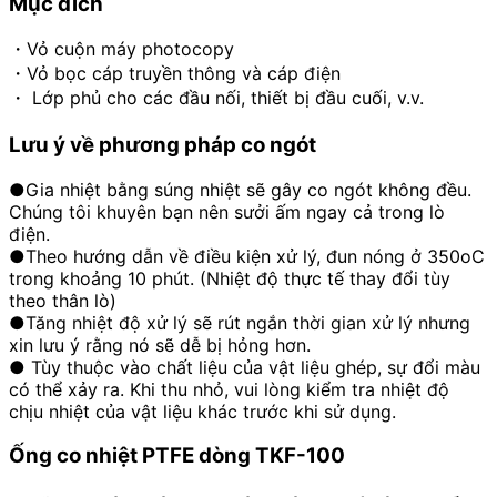
Mục đích
・Vỏ cuộn máy photocopy
・Vỏ bọc cáp truyền thông và cáp điện
・ Lớp phủ cho các đầu nối, thiết bị đầu cuối, v.v.
Lưu ý về phương pháp co ngót
●Gia nhiệt bằng súng nhiệt sẽ gây co ngót không đều.
Chúng tôi khuyên bạn nên sưởi ấm ngay cả trong lò
điện.
●Theo hướng dẫn về điều kiện xử lý, đun nóng ở 350oC
trong khoảng 10 phút. (Nhiệt độ thực tế thay đổi tùy
theo thân lò)
●Tăng nhiệt độ xử lý sẽ rút ngắn thời gian xử lý nhưng
xin lưu ý rằng nó sẽ dễ bị hỏng hơn.
●
Tùy thuộc vào chất liệu của vật liệu ghép, sự đổi màu
có thể xảy ra. Khi thu nhỏ, vui lòng kiểm tra nhiệt độ
chịu nhiệt của vật liệu khác trước khi sử dụng.
Ống co nhiệt PTFE dòng TKF-100