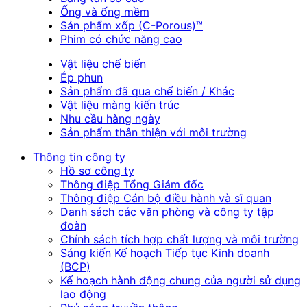
Ống và ống mềm
Sản phẩm xốp (C-Porous)™
Phim có chức năng cao
Vật liệu chế biến
Ép phun
Sản phẩm đã qua chế biến / Khác
Vật liệu màng kiến trúc
Nhu cầu hàng ngày
Sản phẩm thân thiện với môi trường
Thông tin công ty
Hồ sơ công ty
Thông điệp Tổng Giám đốc
Thông điệp Cán bộ điều hành và sĩ quan
Danh sách các văn phòng và công ty tập
đoàn
Chính sách tích hợp chất lượng và môi trường
Sáng kiến Kế hoạch Tiếp tục Kinh doanh
(BCP)
Kế hoạch hành động chung của người sử dụng
lao động