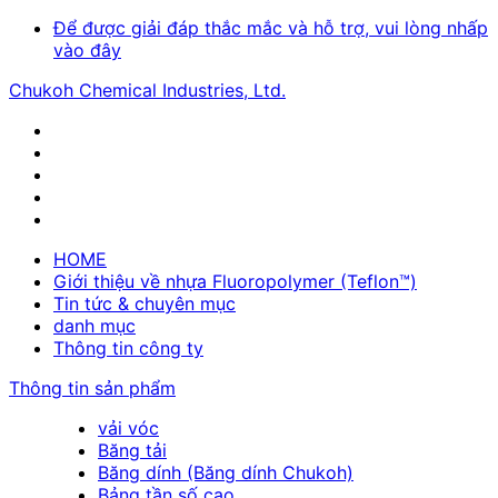
Để được giải đáp thắc mắc và hỗ trợ, vui lòng nhấp
vào đây
Chukoh Chemical Industries, Ltd.
HOME
Giới thiệu về nhựa Fluoropolymer (Teflon™)
Tin tức & chuyên mục
danh mục
Thông tin công ty
Thông tin sản phẩm
vải vóc
Băng tải
Băng dính (Băng dính Chukoh)
Bảng tần số cao