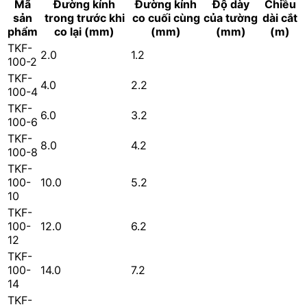
Mã
Đường kính
Đường kính
Độ dày
Chiều
sản
trong trước khi
co cuối cùng
của tường
dài cắt
phẩm
co lại (mm)
(mm)
(mm)
(m)
TKF-
2.0
1.2
100-2
TKF-
4.0
2.2
100-4
TKF-
6.0
3.2
100-6
TKF-
8.0
4.2
100-8
TKF-
100-
10.0
5.2
10
TKF-
100-
12.0
6.2
12
TKF-
100-
14.0
7.2
14
TKF-