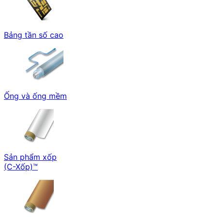
Bảng tần số cao
Ống và ống mềm
Sản phẩm xốp
(C-Xốp)™