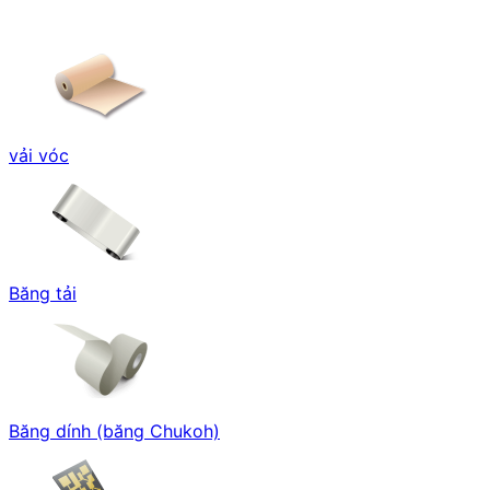
vải vóc
Băng tải
Băng dính (băng Chukoh)