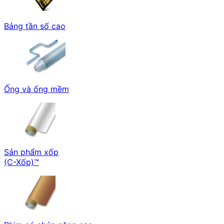
Bảng tần số cao
Ống và ống mềm
Sản phẩm xốp
(C-Xốp)™