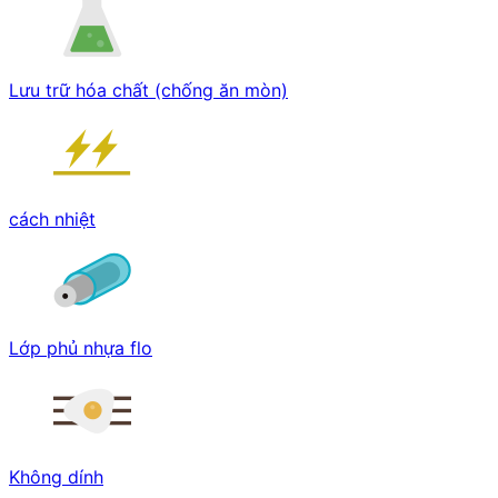
Lưu trữ hóa chất (chống ăn mòn)
cách nhiệt
Lớp phủ nhựa flo
Không dính