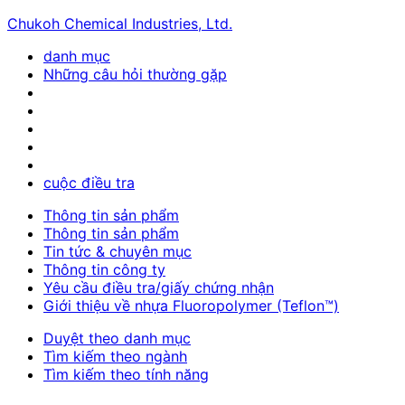
Chukoh Chemical Industries, Ltd.
danh mục
Những câu hỏi thường gặp
cuộc điều tra
Thông tin sản phẩm
Thông tin sản phẩm
Tin tức & chuyên mục
Thông tin công ty
Yêu cầu điều tra/giấy chứng nhận
Giới thiệu về nhựa Fluoropolymer (Teflon™)
Duyệt theo danh mục
Tìm kiếm theo ngành
Tìm kiếm theo tính năng