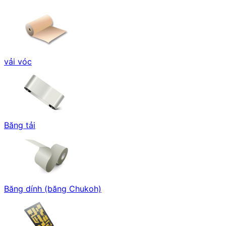
vải vóc
Băng tải
Băng dính (băng Chukoh)