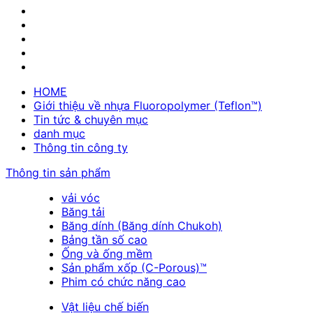
HOME
Giới thiệu về nhựa Fluoropolymer (Teflon™)
Tin tức & chuyên mục
danh mục
Thông tin công ty
Thông tin sản phẩm
vải vóc
Băng tải
Băng dính (Băng dính Chukoh)
Bảng tần số cao
Ống và ống mềm
Sản phẩm xốp (C-Porous)™
Phim có chức năng cao
Vật liệu chế biến