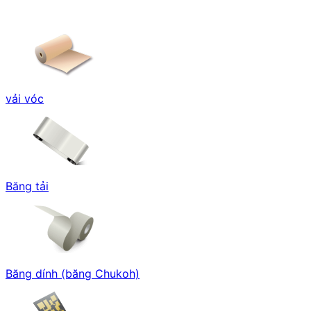
vải vóc
Băng tải
Băng dính (băng Chukoh)