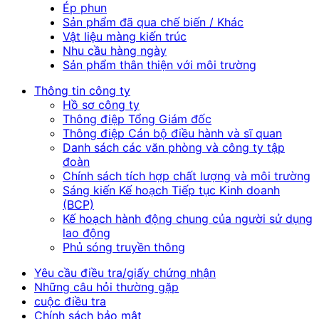
Ép phun
Sản phẩm đã qua chế biến / Khác
Vật liệu màng kiến trúc
Nhu cầu hàng ngày
Sản phẩm thân thiện với môi trường
Thông tin công ty
Hồ sơ công ty
Thông điệp Tổng Giám đốc
Thông điệp Cán bộ điều hành và sĩ quan
Danh sách các văn phòng và công ty tập
đoàn
Chính sách tích hợp chất lượng và môi trường
Sáng kiến Kế hoạch Tiếp tục Kinh doanh
(BCP)
Kế hoạch hành động chung của người sử dụng
lao động
Phủ sóng truyền thông
Yêu cầu điều tra/giấy chứng nhận
Những câu hỏi thường gặp
cuộc điều tra
Chính sách bảo mật