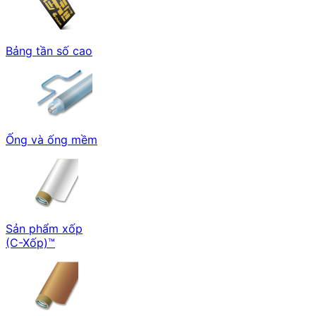
Bảng tần số cao
Ống và ống mềm
Sản phẩm xốp
(C-Xốp)™