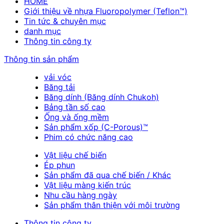
HOME
Giới thiệu về nhựa Fluoropolymer (Teflon™)
Tin tức & chuyên mục
danh mục
Thông tin công ty
Thông tin sản phẩm
vải vóc
Băng tải
Băng dính (Băng dính Chukoh)
Bảng tần số cao
Ống và ống mềm
Sản phẩm xốp (C-Porous)™
Phim có chức năng cao
Vật liệu chế biến
Ép phun
Sản phẩm đã qua chế biến / Khác
Vật liệu màng kiến trúc
Nhu cầu hàng ngày
Sản phẩm thân thiện với môi trường
Thông tin công ty