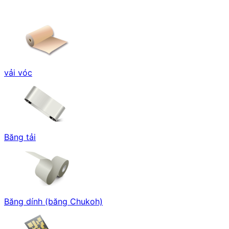
vải vóc
Băng tải
Băng dính (băng Chukoh)