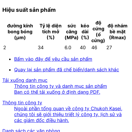
Hiệu suất sản phẩm
độ
đường kính
Tỷ lệ diện
sức
kéo
độ nhám
cứng
bong bóng
tích mở
căng
dài
bề mặt
(ổ
(µm)
(%)
(MPa)
(%)
(Rmax)
cứng)
2
34
6.0
40
46
27
Bấm vào đây để yêu cầu sản phẩm
Quay lại sản phẩm đã chế biến/danh sách khác
Tải xuống danh mục
Thông tin công ty và danh mục sản phẩm
Bạn có thể tải xuống ở định dạng PDF.
Thông tin công ty
Ngoài phần tổng quan về công ty Chukoh Kasei,
chúng tôi sẽ giới thiệu triết lý công ty, lịch sử và
các giám đốc điều hành.
Danh sách các văn phòng