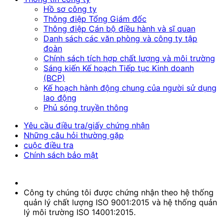
Hồ sơ công ty
Thông điệp Tổng Giám đốc
Thông điệp Cán bộ điều hành và sĩ quan
Danh sách các văn phòng và công ty tập
đoàn
Chính sách tích hợp chất lượng và môi trường
Sáng kiến Kế hoạch Tiếp tục Kinh doanh
(BCP)
Kế hoạch hành động chung của người sử dụng
lao động
Phủ sóng truyền thông
Yêu cầu điều tra/giấy chứng nhận
Những câu hỏi thường gặp
cuộc điều tra
Chính sách bảo mật
Công ty chúng tôi được chứng nhận theo hệ thống
quản lý chất lượng ISO 9001:2015 và hệ thống quản
lý môi trường ISO 14001:2015.