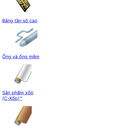
Bảng tần số cao
Ống và ống mềm
Sản phẩm xốp
(C-Xốp)™