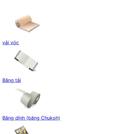
vải vóc
Băng tải
Băng dính (băng Chukoh)