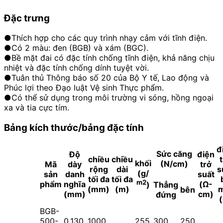
Đặc trưng
●Thích hợp cho các quy trình nhạy cảm với tĩnh điện.
●Có 2 màu: đen (BGB) và xám (BGC).
●Bề mặt đai có đặc tính chống tĩnh điện, khả năng chịu
nhiệt và đặc tính chống dính tuyệt vời.
●Tuân thủ Thông báo số 20 của Bộ Y tế, Lao động và
Phúc lợi theo Đạo luật Vệ sinh Thực phẩm.
●Có thể sử dụng trong môi trường vi sóng, hồng ngoại
xa và tia cực tím.
Bảng kích thước/bảng đặc tính
đ
Sức căng
Độ
điện
chiều
chiều
khối
(N/cm)
Mã
dày
trở
rộng
dài
s
(g/
sản
danh
suất
tối đa
tối đa
m2
phẩm
nghĩa
(Ω-
Thẳng
)
(mm)
(m)
m
bên
(mm)
cm)
đứng
BGB-
500-
0.130
1000
255
300
250