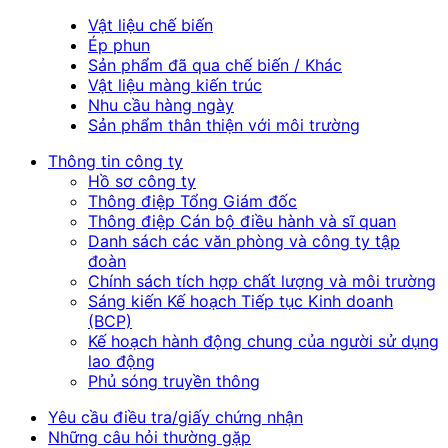
Vật liệu chế biến
Ép phun
Sản phẩm đã qua chế biến / Khác
Vật liệu màng kiến trúc
Nhu cầu hàng ngày
Sản phẩm thân thiện với môi trường
Thông tin công ty
Hồ sơ công ty
Thông điệp Tổng Giám đốc
Thông điệp Cán bộ điều hành và sĩ quan
Danh sách các văn phòng và công ty tập
đoàn
Chính sách tích hợp chất lượng và môi trường
Sáng kiến Kế hoạch Tiếp tục Kinh doanh
(BCP)
Kế hoạch hành động chung của người sử dụng
lao động
Phủ sóng truyền thông
Yêu cầu điều tra/giấy chứng nhận
Những câu hỏi thường gặp