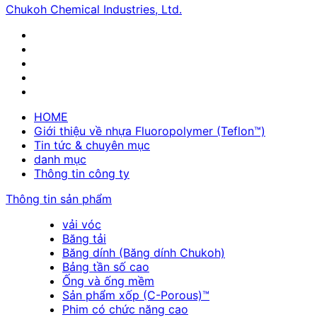
Chukoh Chemical Industries, Ltd.
HOME
Giới thiệu về nhựa Fluoropolymer (Teflon™)
Tin tức & chuyên mục
danh mục
Thông tin công ty
Thông tin sản phẩm
vải vóc
Băng tải
Băng dính (Băng dính Chukoh)
Bảng tần số cao
Ống và ống mềm
Sản phẩm xốp (C-Porous)™
Phim có chức năng cao