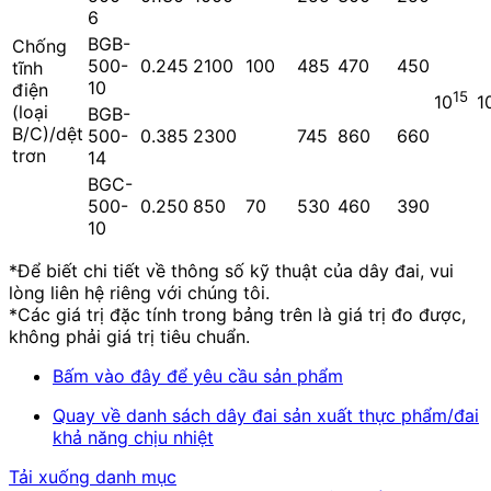
6
BGB-
Chống
500-
0.245
2100
100
485
470
450
tĩnh
10
điện
15
10
1
(loại
BGB-
B/C)/dệt
500-
0.385
2300
745
860
660
trơn
14
BGC-
500-
0.250
850
70
530
460
390
10
*Để biết chi tiết về thông số kỹ thuật của dây đai, vui
lòng liên hệ riêng với chúng tôi.
*Các giá trị đặc tính trong bảng trên là giá trị đo được,
không phải giá trị tiêu chuẩn.
Bấm vào đây để yêu cầu sản phẩm
Quay về danh sách dây đai sản xuất thực phẩm/đai
khả năng chịu nhiệt
Tải xuống danh mục