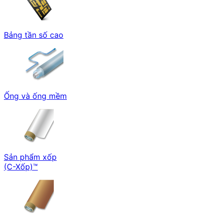
Bảng tần số cao
Ống và ống mềm
Sản phẩm xốp
(C-Xốp)™