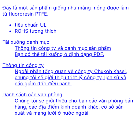
Đây là một sản phẩm giống như màng mỏng được làm
từ fluororesin PTFE.
tiêu chuẩn UL
ROHS tương thích
Tải xuống danh mục
Thông tin công ty và danh mục sản phẩm
Bạn có thể tải xuống ở định dạng PDF.
Thông tin công ty
Ngoài phần tổng quan về công ty Chukoh Kasei,
chúng tôi sẽ giới thiệu triết lý công ty, lịch sử và
các giám đốc điều hành.
Danh sách các văn phòng
Chúng tôi sẽ giới thiệu cho bạn các văn phòng bán
hàng, các địa điểm kinh doanh khác, cơ sở sản
xuất và mạng lưới ở nước ngoài.