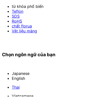
từ khóa phổ biến
Teflon
SDS
RoHS
chất florua
Vật liệu màng
Chọn ngôn ngữ của bạn
Japanese
English
Thai
Vietnamese
Indonesian
Chinese
（中兴化成贸易（上海）有限公司）