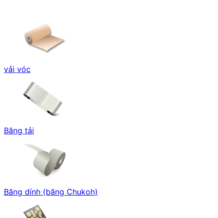
vải vóc
Băng tải
Băng dính (băng Chukoh)