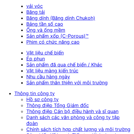
vải vóc
Băng tải
Băng dính (Băng dính Chukoh)
Bảng tần số cao
Ống và ống mềm
Sản phẩm xốp (C-Porous)™
Phim có chức năng cao
Vật liệu chế biến
Ép phun
Sản phẩm đã qua chế biến / Khác
Vật liệu màng kiến trúc
Nhu cầu hàng ngày
Sản phẩm thân thiện với môi trường
Thông tin công ty
Hồ sơ công ty
Thông điệp Tổng Giám đốc
Thông điệp Cán bộ điều hành và sĩ quan
Danh sách các văn phòng và công ty tập
đoàn
Chính sách tích hợp chất lượng và môi trường