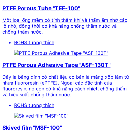
PTFE Porous Tube "TEF-100"
Một loại ống mềm có tính thấm khí và thấm ẩm nhờ các
lỗ nhỏ, đồng thời có khả năng chống thấm nước và
chống thấm nước.
ROHS tương thích
PTFE Porous Adhesive Tape "ASF-130T"
Đây là băng dính có chất liệu cơ bản là màng xốp làm từ
nhựa fluororesin (ePTFE). Ngoài các đặc tính của
fluororesin, nó còn có khả năng cách nhiệt, chống thấm
và hiệu suất chống thấm nước.
ROHS tương thích
Skived film "MSF-100"