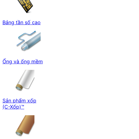
Bảng tần số cao
Ống và ống mềm
Sản phẩm xốp
(C-Xốp)™