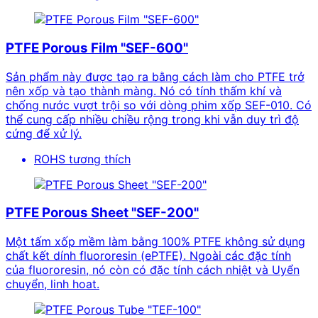
PTFE Porous Film "SEF-600"
Sản phẩm này được tạo ra bằng cách làm cho PTFE trở
nên xốp và tạo thành màng. Nó có tính thấm khí và
chống nước vượt trội so với dòng phim xốp SEF-010. Có
thể cung cấp nhiều chiều rộng trong khi vẫn duy trì độ
cứng để xử lý.
ROHS tương thích
PTFE Porous Sheet "SEF-200"
Một tấm xốp mềm làm bằng 100% PTFE không sử dụng
chất kết dính fluororesin (ePTFE). Ngoài các đặc tính
của fluororesin, nó còn có đặc tính cách nhiệt và Uyển
chuyển, linh hoat.