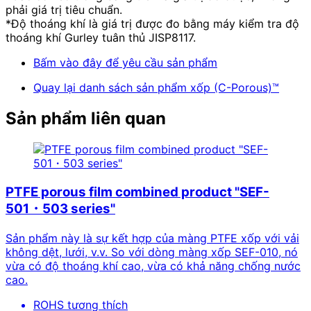
phải giá trị tiêu chuẩn.
*Độ thoáng khí là giá trị được đo bằng máy kiểm tra độ
thoáng khí Gurley tuân thủ JISP8117.
Bấm vào đây để yêu cầu sản phẩm
Quay lại danh sách sản phẩm xốp (C-Porous)™
Sản phẩm liên quan
PTFE porous film combined product "SEF-
501・503 series"
Sản phẩm này là sự kết hợp của màng PTFE xốp với vải
không dệt, lưới, v.v. So với dòng màng xốp SEF-010, nó
vừa có độ thoáng khí cao, vừa có khả năng chống nước
cao.
ROHS tương thích