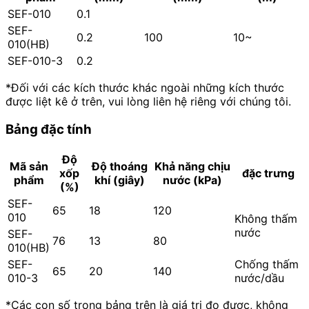
SEF-010
0.1
SEF-
0.2
100
10~
010(HB)
SEF-010-3
0.2
*Đối với các kích thước khác ngoài những kích thước
được liệt kê ở trên, vui lòng liên hệ riêng với chúng tôi.
Bảng đặc tính
Độ
Mã sản
Độ thoáng
Khả năng chịu
xốp
đặc trưng
phẩm
khí (giây)
nước (kPa)
(%)
SEF-
65
18
120
010
Không thấm
nước
SEF-
76
13
80
010(HB)
SEF-
Chống thấm
65
20
140
010-3
nước/dầu
*Các con số trong bảng trên là giá trị đo được, không