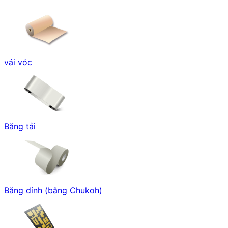
vải vóc
Băng tải
Băng dính (băng Chukoh)