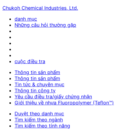
Chukoh Chemical Industries, Ltd.
danh mục
Những câu hỏi thường gặp
cuộc điều tra
Thông tin sản phẩm
Thông tin sản phẩm
Tin tức & chuyên mục
Thông tin công ty
Yêu cầu điều tra/giấy chứng nhận
Giới thiệu về nhựa Fluoropolymer (Teflon™)
Duyệt theo danh mục
Tìm kiếm theo ngành
Tìm kiếm theo tính năng