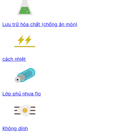
Lưu trữ hóa chất (chống ăn mòn)
cách nhiệt
Lớp phủ nhựa flo
Không dính