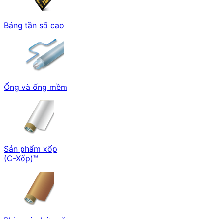
Bảng tần số cao
Ống và ống mềm
Sản phẩm xốp
(C-Xốp)™