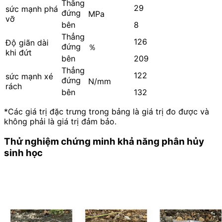
Thẳng
29
sức mạnh phá
đứng
MPa
vỡ
bên
8
Thẳng
126
Độ giãn dài
đứng
％
khi đứt
bên
209
Thẳng
122
sức mạnh xé
đứng
N/mm
rách
bên
132
*Các giá trị đặc trưng trong bảng là giá trị đo được và
không phải là giá trị đảm bảo.
Thử nghiệm chứng minh khả năng phân hủy
sinh học