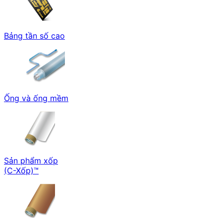
Bảng tần số cao
Ống và ống mềm
Sản phẩm xốp
(C-Xốp)™