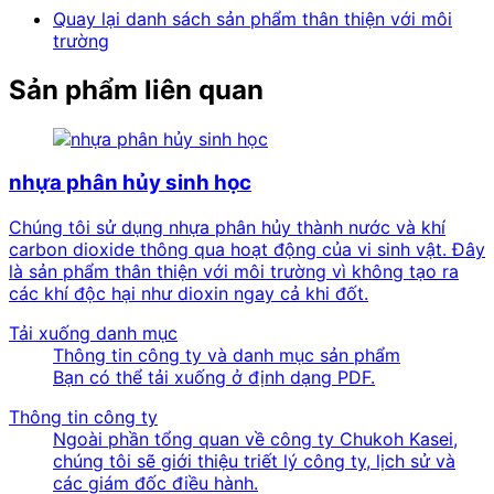
Quay lại danh sách sản phẩm thân thiện với môi
trường
Sản phẩm liên quan
nhựa phân hủy sinh học
Chúng tôi sử dụng nhựa phân hủy thành nước và khí
carbon dioxide thông qua hoạt động của vi sinh vật. Đây
là sản phẩm thân thiện với môi trường vì không tạo ra
các khí độc hại như dioxin ngay cả khi đốt.
Tải xuống danh mục
Thông tin công ty và danh mục sản phẩm
Bạn có thể tải xuống ở định dạng PDF.
Thông tin công ty
Ngoài phần tổng quan về công ty Chukoh Kasei,
chúng tôi sẽ giới thiệu triết lý công ty, lịch sử và
các giám đốc điều hành.