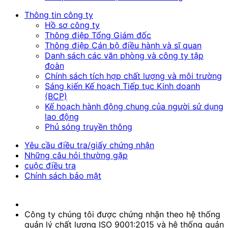
Thông tin công ty
Hồ sơ công ty
Thông điệp Tổng Giám đốc
Thông điệp Cán bộ điều hành và sĩ quan
Danh sách các văn phòng và công ty tập
đoàn
Chính sách tích hợp chất lượng và môi trường
Sáng kiến Kế hoạch Tiếp tục Kinh doanh
(BCP)
Kế hoạch hành động chung của người sử dụng
lao động
Phủ sóng truyền thông
Yêu cầu điều tra/giấy chứng nhận
Những câu hỏi thường gặp
cuộc điều tra
Chính sách bảo mật
Công ty chúng tôi được chứng nhận theo hệ thống
quản lý chất lượng ISO 9001:2015 và hệ thống quản