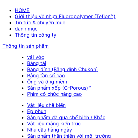
HOME
Giới thiệu về nhựa Fluoropolymer (Teflon™)
Tin tức & chuyên mục
danh mục
Thông tin công ty
Thông tin sản phẩm
vải vóc
Băng tải
Băng dính (Băng dính Chukoh)
Bảng tần số cao
Ống và ống mềm
Sản phẩm xốp (C-Porous)™
Phim có chức năng cao
Vật liệu chế biến
Ép phun
Sản phẩm đã qua chế biến / Khác
Vật liệu màng kiến trúc
Nhu cầu hàng ngày
Sản phẩm thân thiện với môi trường