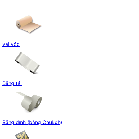
vải vóc
Băng tải
Băng dính (băng Chukoh)