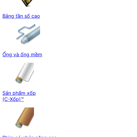
Bảng tần số cao
Ống và ống mềm
Sản phẩm xốp
(C-Xốp)™