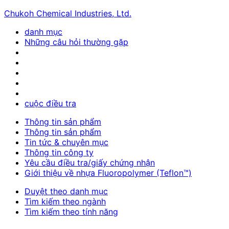
Chukoh Chemical Industries, Ltd.
danh mục
Những câu hỏi thường gặp
cuộc điều tra
Thông tin sản phẩm
Thông tin sản phẩm
Tin tức & chuyên mục
Thông tin công ty
Yêu cầu điều tra/giấy chứng nhận
Giới thiệu về nhựa Fluoropolymer (Teflon™)
Duyệt theo danh mục
Tìm kiếm theo ngành
Tìm kiếm theo tính năng