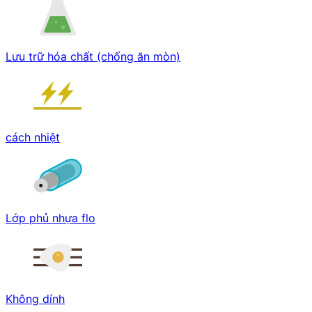
Lưu trữ hóa chất (chống ăn mòn)
cách nhiệt
Lớp phủ nhựa flo
Không dính