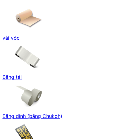
vải vóc
Băng tải
Băng dính (băng Chukoh)