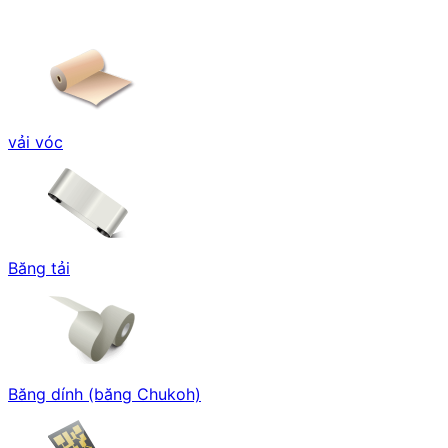
vải vóc
Băng tải
Băng dính (băng Chukoh)