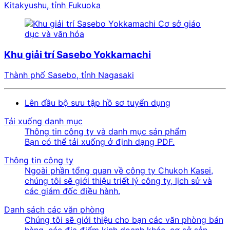
Kitakyushu, tỉnh Fukuoka
Cơ sở giáo
dục và văn hóa
Khu giải trí Sasebo Yokkamachi
Thành phố Sasebo, tỉnh Nagasaki
Lên đầu bộ sưu tập hồ sơ tuyển dụng
Tải xuống danh mục
Thông tin công ty và danh mục sản phẩm
Bạn có thể tải xuống ở định dạng PDF.
Thông tin công ty
Ngoài phần tổng quan về công ty Chukoh Kasei,
chúng tôi sẽ giới thiệu triết lý công ty, lịch sử và
các giám đốc điều hành.
Danh sách các văn phòng
Chúng tôi sẽ giới thiệu cho bạn các văn phòng bán