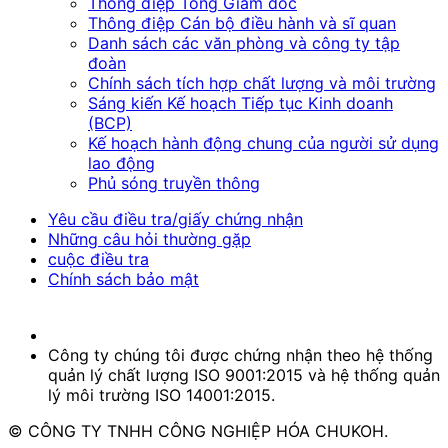
Thông điệp Tổng Giám đốc
Thông điệp Cán bộ điều hành và sĩ quan
Danh sách các văn phòng và công ty tập
đoàn
Chính sách tích hợp chất lượng và môi trường
Sáng kiến Kế hoạch Tiếp tục Kinh doanh
(BCP)
Kế hoạch hành động chung của người sử dụng
lao động
Phủ sóng truyền thông
Yêu cầu điều tra/giấy chứng nhận
Những câu hỏi thường gặp
cuộc điều tra
Chính sách bảo mật
Công ty chúng tôi được chứng nhận theo hệ thống
quản lý chất lượng ISO 9001:2015 và hệ thống quản
lý môi trường ISO 14001:2015.
© CÔNG TY TNHH CÔNG NGHIỆP HÓA CHUKOH.