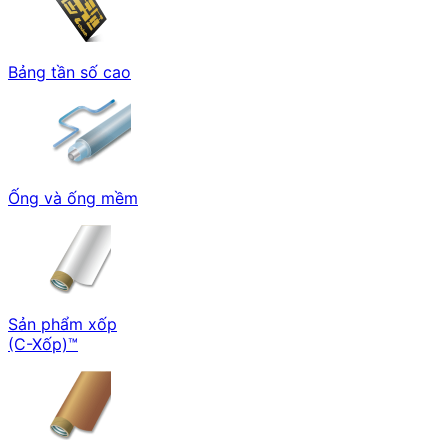
Bảng tần số cao
Ống và ống mềm
Sản phẩm xốp
(C-Xốp)™