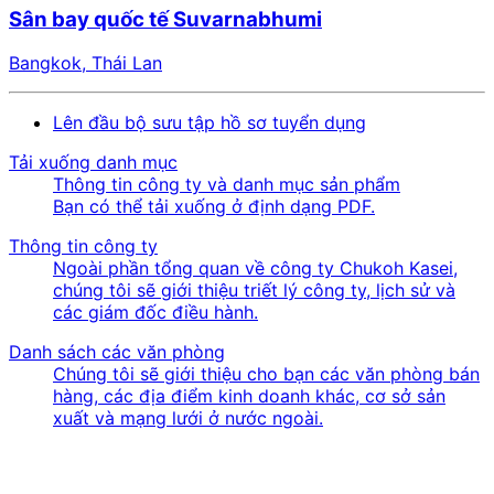
Sân bay quốc tế Suvarnabhumi
Bangkok, Thái Lan
Lên đầu bộ sưu tập hồ sơ tuyển dụng
Tải xuống danh mục
Thông tin công ty và danh mục sản phẩm
Bạn có thể tải xuống ở định dạng PDF.
Thông tin công ty
Ngoài phần tổng quan về công ty Chukoh Kasei,
chúng tôi sẽ giới thiệu triết lý công ty, lịch sử và
các giám đốc điều hành.
Danh sách các văn phòng
Chúng tôi sẽ giới thiệu cho bạn các văn phòng bán
hàng, các địa điểm kinh doanh khác, cơ sở sản
xuất và mạng lưới ở nước ngoài.