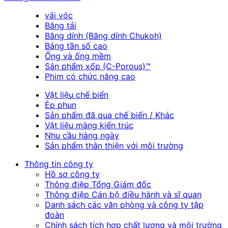
vải vóc
Băng tải
Băng dính (Băng dính Chukoh)
Bảng tần số cao
Ống và ống mềm
Sản phẩm xốp (C-Porous)™
Phim có chức năng cao
Vật liệu chế biến
Ép phun
Sản phẩm đã qua chế biến / Khác
Vật liệu màng kiến trúc
Nhu cầu hàng ngày
Sản phẩm thân thiện với môi trường
Thông tin công ty
Hồ sơ công ty
Thông điệp Tổng Giám đốc
Thông điệp Cán bộ điều hành và sĩ quan
Danh sách các văn phòng và công ty tập
đoàn
Chính sách tích hợp chất lượng và môi trường