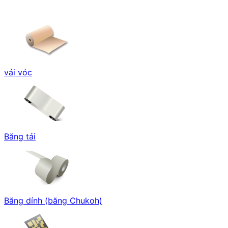
vải vóc
Băng tải
Băng dính (băng Chukoh)