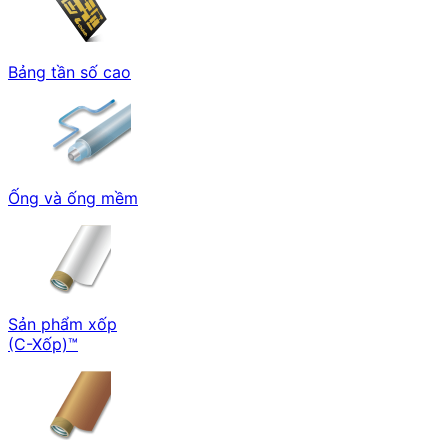
Bảng tần số cao
Ống và ống mềm
Sản phẩm xốp
(C-Xốp)™