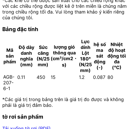
*Các khe có thể được sản xuất cho các chiều rộng khác
với các chiều rộng được liệt kê ở trên miễn là chúng nằm
trong chiều rộng tối đa. Vui lòng tham khảo ý kiến riêng
của chúng tôi.
Bảng đặc tính
Lực
hệ số
Nhiệt
lượng gió
Độ dày
Sức
dính
Mã
ma
độ hoạt
thông qua
danh
căng
Lột
sản
sát
động tối
(cm³/cm2・
nghĩa
(N/25
180°
phẩm
động
đa
(mm)
mm)
(N/25
s)
(-)
(°C)
mm)
AGB-
0.11
450
15
1.2
0.087
80
207-
6-1
*Các giá trị trong bảng trên là giá trị đo được và không
phải là giá trị đảm bảo.
tờ rơi sản phẩm
Tải xuống tờ rơi (PDF)