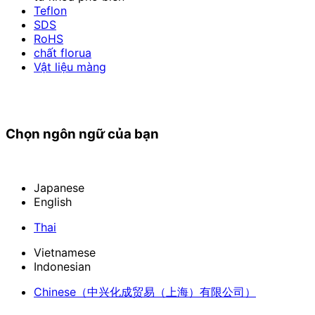
Teflon
SDS
RoHS
chất florua
Vật liệu màng
Chọn ngôn ngữ của bạn
Japanese
English
Thai
Vietnamese
Indonesian
Chinese
（中兴化成贸易（上海）有限公司）