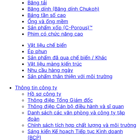
Băng tải
Băng dính (Băng dính Chukoh)
Bảng tần số cao
Ống và ống mềm
Sản phẩm xốp (C-Porous)™
Phim có chức năng cao
Vật liệu chế biến
Ép phun
Sản phẩm đã qua chế biến / Khác
Vật liệu màng kiến trúc
Nhu cầu hàng ngày
Sản phẩm thân thiện với môi trường
Thông tin công ty
Hồ sơ công ty
Thông điệp Tổng Giám đốc
Thông điệp Cán bộ điều hành và sĩ quan
Danh sách các văn phòng và công ty tập
đoàn
Chính sách tích hợp chất lượng và môi trường
Sáng kiến Kế hoạch Tiếp tục Kinh doanh
(BCP)