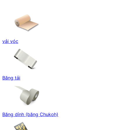
vải vóc
Băng tải
Băng dính (băng Chukoh)