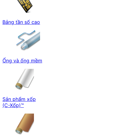
Bảng tần số cao
Ống và ống mềm
Sản phẩm xốp
(C-Xốp)™