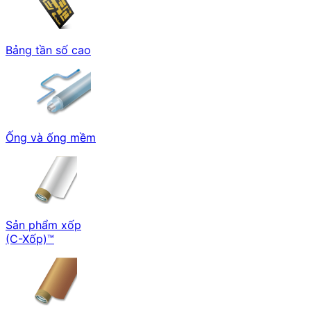
Bảng tần số cao
Ống và ống mềm
Sản phẩm xốp
(C-Xốp)™