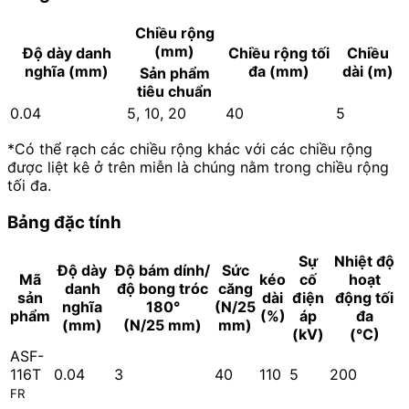
Chiều rộng
(mm)
Độ dày danh
Chiều rộng tối
Chiều
nghĩa (mm)
đa (mm)
dài (m)
Sản phẩm
tiêu chuẩn
0.04
5, 10, 20
40
5
*Có thể rạch các chiều rộng khác với các chiều rộng
được liệt kê ở trên miễn là chúng nằm trong chiều rộng
tối đa.
Bảng đặc tính
Sự
Nhiệt độ
Độ dày
Độ bám dính/
Sức
Mã
kéo
cố
hoạt
danh
độ bong tróc
căng
sản
dài
điện
động tối
nghĩa
180°
(N/25
phẩm
(%)
áp
đa
(mm)
(N/25 mm)
mm)
(kV)
(°C)
ASF-
116T
0.04
3
40
110
5
200
FR