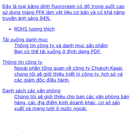
Đây là loại băng dính fluororesin có độ trong suốt cao
sử dụng màng PFA làm vật liệu cơ bản và có khả năng
truyền ánh sáng 94%.
ROHS tương thích
Tải xuống danh mục
Thông tin công ty và danh mục sản phẩm
Bạn có thể tải xuống ở định dạng PDF.
Thông tin công ty
Ngoài phần tổng quan về công ty Chukoh Kasei,
chúng tôi sẽ giới thiệu triết lý công ty, lịch sử và
các giám đốc điều hành.
Danh sách các văn phòng
Chúng tôi sẽ giới thiệu cho bạn các văn phòng bán
hàng, các địa điểm kinh doanh khác, cơ sở sản
xuất và mạng lưới ở nước ngoài.