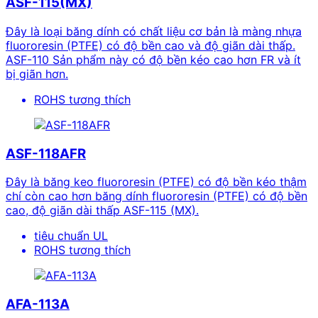
ASF-115(MX)
Đây là loại băng dính có chất liệu cơ bản là màng nhựa
fluororesin (PTFE) có độ bền cao và độ giãn dài thấp.
ASF-110 Sản phẩm này có độ bền kéo cao hơn FR và ít
bị giãn hơn.
ROHS tương thích
ASF-118AFR
Đây là băng keo fluororesin (PTFE) có độ bền kéo thậm
chí còn cao hơn băng dính fluororesin (PTFE) có độ bền
cao, độ giãn dài thấp ASF-115 (MX).
tiêu chuẩn UL
ROHS tương thích
AFA-113A