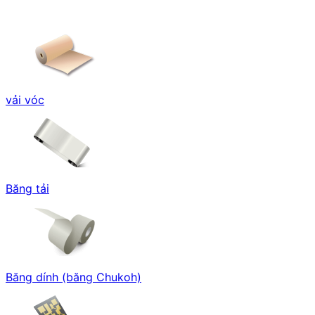
vải vóc
Băng tải
Băng dính (băng Chukoh)