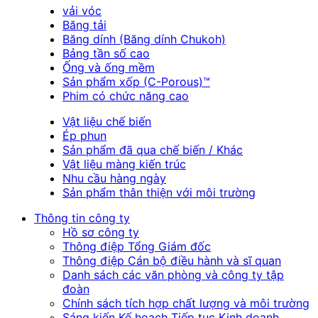
vải vóc
Băng tải
Băng dính (Băng dính Chukoh)
Bảng tần số cao
Ống và ống mềm
Sản phẩm xốp (C-Porous)™
Phim có chức năng cao
Vật liệu chế biến
Ép phun
Sản phẩm đã qua chế biến / Khác
Vật liệu màng kiến trúc
Nhu cầu hàng ngày
Sản phẩm thân thiện với môi trường
Thông tin công ty
Hồ sơ công ty
Thông điệp Tổng Giám đốc
Thông điệp Cán bộ điều hành và sĩ quan
Danh sách các văn phòng và công ty tập
đoàn
Chính sách tích hợp chất lượng và môi trường
Sáng kiến Kế hoạch Tiếp tục Kinh doanh