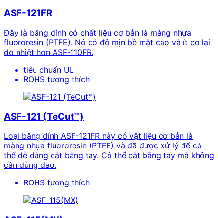
ASF-121FR
Đây là băng dính có chất liệu cơ bản là màng nhựa
fluororesin (PTFE). Nó có độ mịn bề mặt cao và ít co lại
do nhiệt hơn ASF-110FR.
tiêu chuẩn UL
ROHS tương thích
ASF-121 (TeCut™)
Loại băng dính ASF-121FR này có vật liệu cơ bản là
màng nhựa fluororesin (PTFE) và đã được xử lý để có
thể dễ dàng cắt bằng tay. Có thể cắt bằng tay mà không
cần dùng dao.
ROHS tương thích