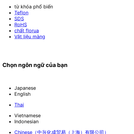
từ khóa phổ biến
Teflon
SDS
RoHS
chất florua
Vật liệu màng
Chọn ngôn ngữ của bạn
Japanese
English
Thai
Vietnamese
Indonesian
Chinese
（中兴化成贸易（上海）有限公司）