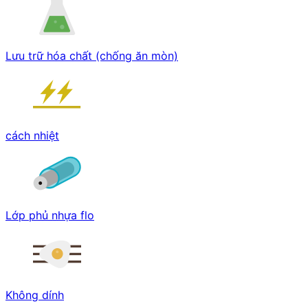
Lưu trữ hóa chất (chống ăn mòn)
cách nhiệt
Lớp phủ nhựa flo
Không dính