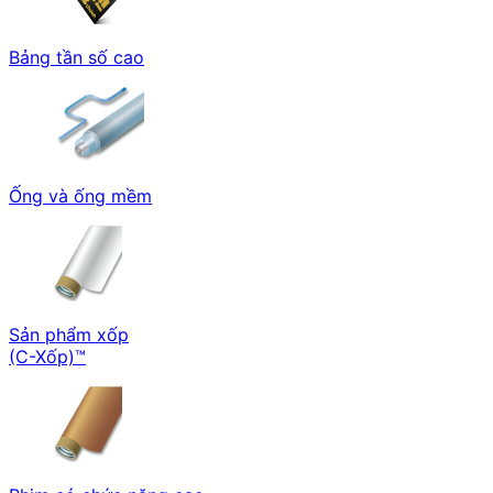
Bảng tần số cao
Ống và ống mềm
Sản phẩm xốp
(C-Xốp)™