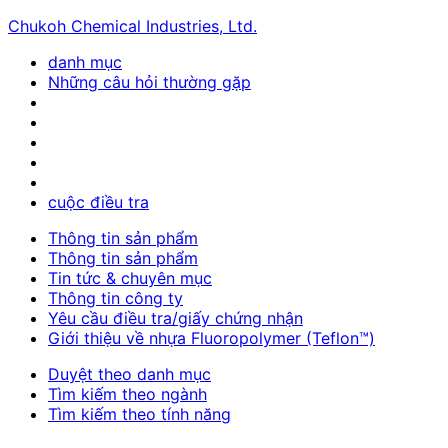
Chukoh Chemical Industries, Ltd.
danh mục
Những câu hỏi thường gặp
cuộc điều tra
Thông tin sản phẩm
Thông tin sản phẩm
Tin tức & chuyên mục
Thông tin công ty
Yêu cầu điều tra/giấy chứng nhận
Giới thiệu về nhựa Fluoropolymer (Teflon™)
Duyệt theo danh mục
Tìm kiếm theo ngành
Tìm kiếm theo tính năng