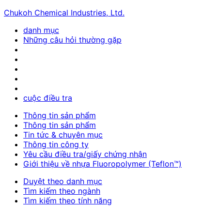
Chukoh Chemical Industries, Ltd.
danh mục
Những câu hỏi thường gặp
cuộc điều tra
Thông tin sản phẩm
Thông tin sản phẩm
Tin tức & chuyên mục
Thông tin công ty
Yêu cầu điều tra/giấy chứng nhận
Giới thiệu về nhựa Fluoropolymer (Teflon™)
Duyệt theo danh mục
Tìm kiếm theo ngành
Tìm kiếm theo tính năng