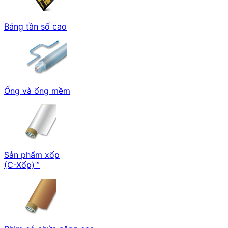
Bảng tần số cao
Ống và ống mềm
Sản phẩm xốp
(C-Xốp)™