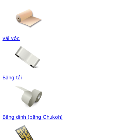
vải vóc
Băng tải
Băng dính (băng Chukoh)