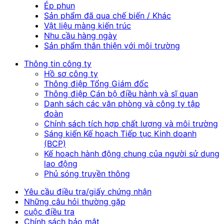
Ép phun
Sản phẩm đã qua chế biến / Khác
Vật liệu màng kiến trúc
Nhu cầu hàng ngày
Sản phẩm thân thiện với môi trường
Thông tin công ty
Hồ sơ công ty
Thông điệp Tổng Giám đốc
Thông điệp Cán bộ điều hành và sĩ quan
Danh sách các văn phòng và công ty tập
đoàn
Chính sách tích hợp chất lượng và môi trường
Sáng kiến Kế hoạch Tiếp tục Kinh doanh
(BCP)
Kế hoạch hành động chung của người sử dụng
lao động
Phủ sóng truyền thông
Yêu cầu điều tra/giấy chứng nhận
Những câu hỏi thường gặp
cuộc điều tra
Chính sách bảo mật