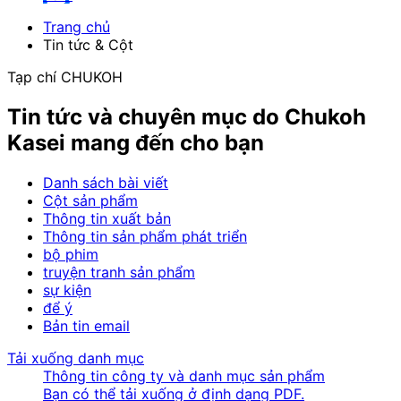
Trang chủ
Tin tức & Cột
Tạp chí CHUKOH
Tin tức và chuyên mục do Chukoh
Kasei mang đến cho bạn
Danh sách bài viết
Cột sản phẩm
Thông tin xuất bản
Thông tin sản phẩm phát triển
bộ phim
truyện tranh sản phẩm
sự kiện
để ý
Bản tin email
Tải xuống danh mục
Thông tin công ty và danh mục sản phẩm
Bạn có thể tải xuống ở định dạng PDF.