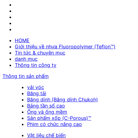
HOME
Giới thiệu về nhựa Fluoropolymer (Teflon™)
Tin tức & chuyên mục
danh mục
Thông tin công ty
Thông tin sản phẩm
vải vóc
Băng tải
Băng dính (Băng dính Chukoh)
Bảng tần số cao
Ống và ống mềm
Sản phẩm xốp (C-Porous)™
Phim có chức năng cao
Vật liệu chế biến