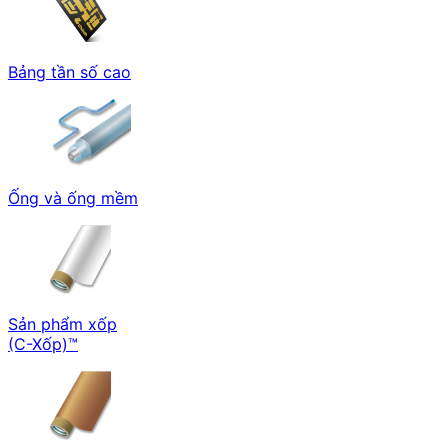
Bảng tần số cao
Ống và ống mềm
Sản phẩm xốp
(C-Xốp)™