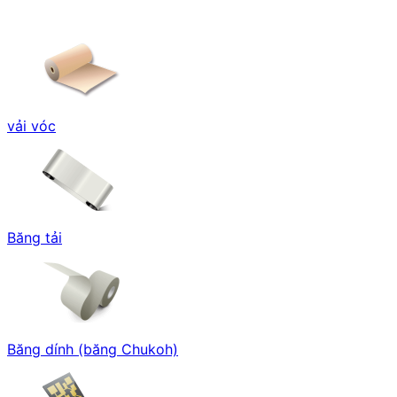
vải vóc
Băng tải
Băng dính (băng Chukoh)