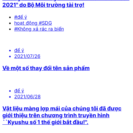
2021" do Bộ Môi trường tài trợ!
#để ý
hoạt động #SDG
#Không xả rác ra biển
để ý
2021/07/26
Về một số thay đổi tên sản phẩm
để ý
2021/06/28
Vật liệu màng lợp mái của chúng tôi đã được
giới thiệu trên chương trình truyền hình
``Kyushu số 1 thế giới bắt đầu!''.