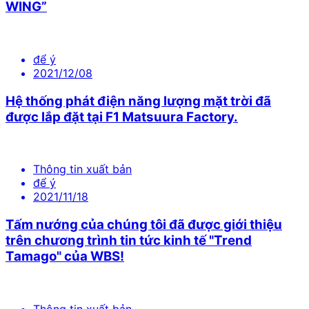
WING”
để ý
2021/12/08
Hệ thống phát điện năng lượng mặt trời đã
được lắp đặt tại F1 Matsuura Factory.
Thông tin xuất bản
để ý
2021/11/18
Tấm nướng của chúng tôi đã được giới thiệu
trên chương trình tin tức kinh tế "Trend
Tamago" của WBS!
Thông tin xuất bản