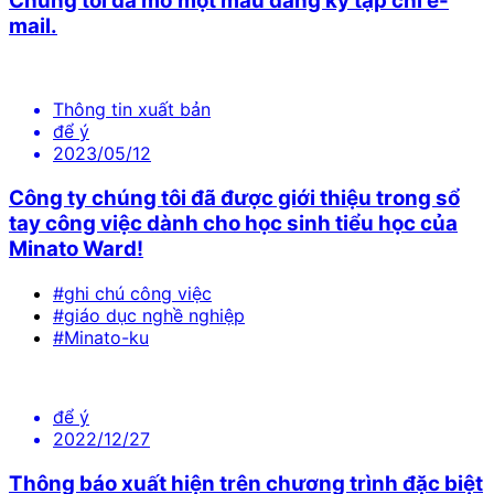
Chúng tôi đã mở một mẫu đăng ký tạp chí e-
mail.
Thông tin xuất bản
để ý
2023/05/12
Công ty chúng tôi đã được giới thiệu trong sổ
tay công việc dành cho học sinh tiểu học của
Minato Ward!
#ghi chú công việc
#giáo dục nghề nghiệp
#Minato-ku
để ý
2022/12/27
Thông báo xuất hiện trên chương trình đặc biệt