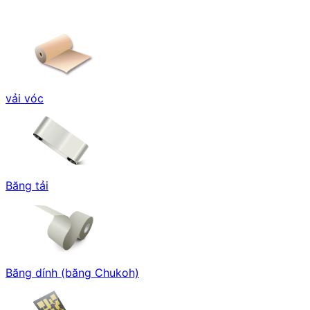
vải vóc
Băng tải
Băng dính (băng Chukoh)