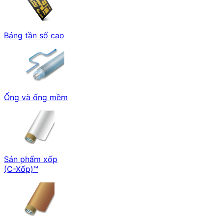
Bảng tần số cao
Ống và ống mềm
Sản phẩm xốp
(C-Xốp)™