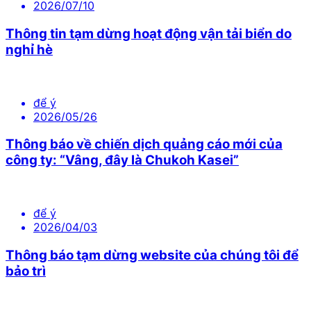
2026/07/10
Thông tin tạm dừng hoạt động vận tải biển do
nghỉ hè
để ý
2026/05/26
Thông báo về chiến dịch quảng cáo mới của
công ty: “Vâng, đây là Chukoh Kasei”
để ý
2026/04/03
Thông báo tạm dừng website của chúng tôi để
bảo trì