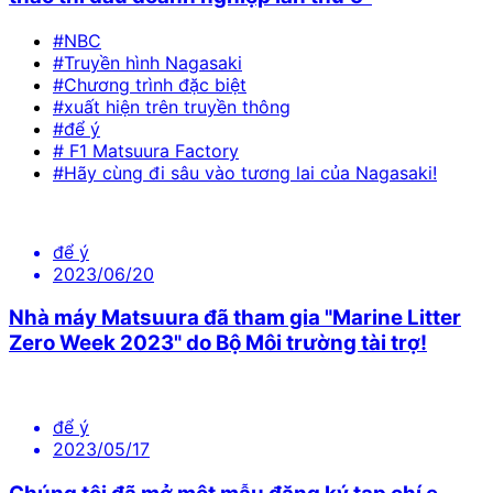
#NBC
#Truyền hình Nagasaki
#Chương trình đặc biệt
#xuất hiện trên truyền thông
#để ý
# F1 Matsuura Factory
#Hãy cùng đi sâu vào tương lai của Nagasaki!
để ý
2023/06/20
Nhà máy Matsuura đã tham gia "Marine Litter
Zero Week 2023" do Bộ Môi trường tài trợ!
để ý
2023/05/17