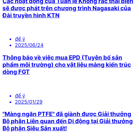
Các hoạt động của Tuần lễ Không rác thải biển
sẽ được phát trên chương trình Nagasaki của
Đài truyền hình KTN
để ý
2025/06/24
Thông báo về việc mua EPD (Tuyên bố sản
phẩm môi trường) cho vật liệu màng kiến trúc
dòng FGT
để ý
2025/01/29
"Màng ngăn PTFE" đã giành được Giải thưởng
Bộ phận Liên quan đến Di động tại Giải thưởng
Bộ phận Siêu Sản xuất!