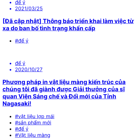
để ý
2021/03/25
[Đã cập nhật] Thông báo triển khai làm việc từ
xa do ban bố tình trạng khẩn cấp
#để ý
để ý
2020/10/27
Phương pháp in vật liệu màng kiến trúc của
chúng tôi đã giành được Giải thưởng của sĩ
quan Viện Sáng chế và Đổi mới của Tỉnh
Nagasaki!
#vật liệu lợp mái
#sản phẩm mới
#để ý
#Vật liệu màng