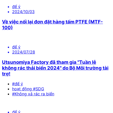
để ý
2024/10/03
Về việc nối lại đơn đặt hàng tấm PTFE (MTF-
100)
để ý
2024/07/28
Utsunomiya Factory đã tham gia "Tuần lễ
không rác thải biển 2024" do Bộ Môi trường tài
trợ!
#để ý
hoạt động #SDG
#Không xả rác ra biển
để ý