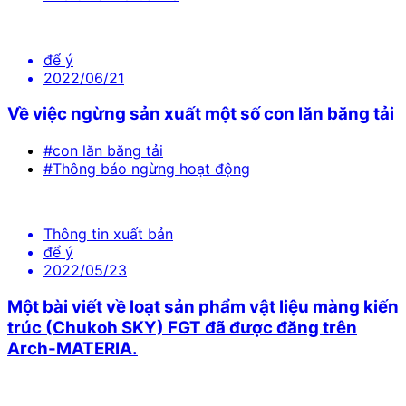
để ý
2022/06/21
Về việc ngừng sản xuất một số con lăn băng tải
#con lăn băng tải
#Thông báo ngừng hoạt động
Thông tin xuất bản
để ý
2022/05/23
Một bài viết về loạt sản phẩm vật liệu màng kiến
trúc (Chukoh SKY) FGT đã được đăng trên
Arch-MATERIA.