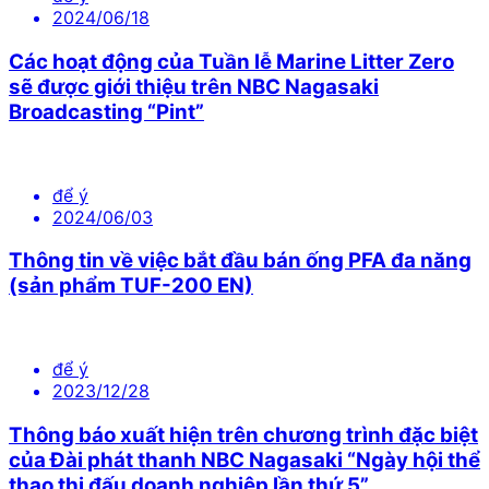
2024/06/18
Các hoạt động của Tuần lễ Marine Litter Zero
sẽ được giới thiệu trên NBC Nagasaki
Broadcasting “Pint”
để ý
2024/06/03
Thông tin về việc bắt đầu bán ống PFA đa năng
(sản phẩm TUF-200 EN)
để ý
2023/12/28
Thông báo xuất hiện trên chương trình đặc biệt
của Đài phát thanh NBC Nagasaki “Ngày hội thể
thao thi đấu doanh nghiệp lần thứ 5”