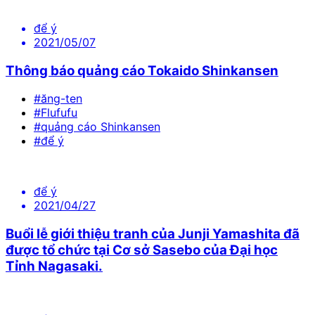
để ý
2021/05/07
Thông báo quảng cáo Tokaido Shinkansen
#ăng-ten
#Flufufu
#quảng cáo Shinkansen
#để ý
để ý
2021/04/27
Buổi lễ giới thiệu tranh của Junji Yamashita đã
được tổ chức tại Cơ sở Sasebo của Đại học
Tỉnh Nagasaki.