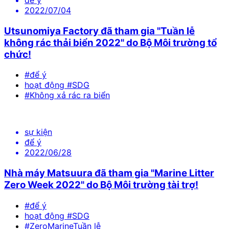
2022/07/04
Utsunomiya Factory đã tham gia "Tuần lễ
không rác thải biển 2022" do Bộ Môi trường tổ
chức!
#để ý
hoạt động #SDG
#Không xả rác ra biển
sự kiện
để ý
2022/06/28
Nhà máy Matsuura đã tham gia "Marine Litter
Zero Week 2022" do Bộ Môi trường tài trợ!
#để ý
hoạt động #SDG
#ZeroMarineTuần lễ