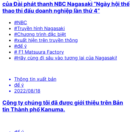
của Đài phát thanh NBC Nagasaki “Ngày hội thể
thao thi đấu doanh nghiệp lần thứ 4”
#NBC
#Truyền hình Nagasaki
#Chương trình đặc biệt
#xuất hiện trên truyền thông
#để ý
# F1 Matsuura Factory
#Hãy cùng đi sâu vào tương lai của Nagasaki!
Thông tin xuất bản
để ý
2022/08/18
Công ty chúng tôi đã được giới thiệu trên Bản
tin Thành phố Kanuma.
để ý