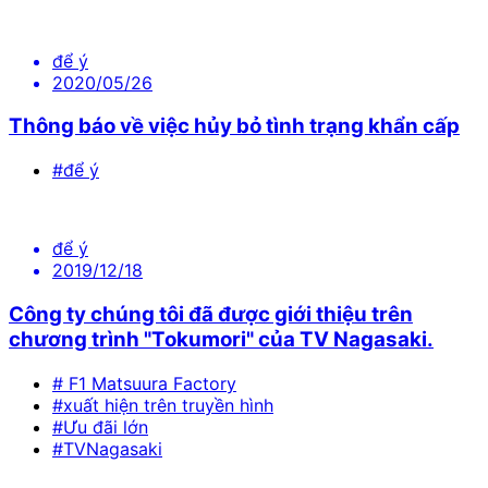
để ý
2020/05/26
Thông báo về việc hủy bỏ tình trạng khẩn cấp
#để ý
để ý
2019/12/18
Công ty chúng tôi đã được giới thiệu trên
chương trình "Tokumori" của TV Nagasaki.
# F1 Matsuura Factory
#xuất hiện trên truyền hình
#Ưu đãi lớn
#TVNagasaki