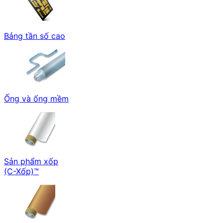
Bảng tần số cao
Ống và ống mềm
Sản phẩm xốp
(C-Xốp)™