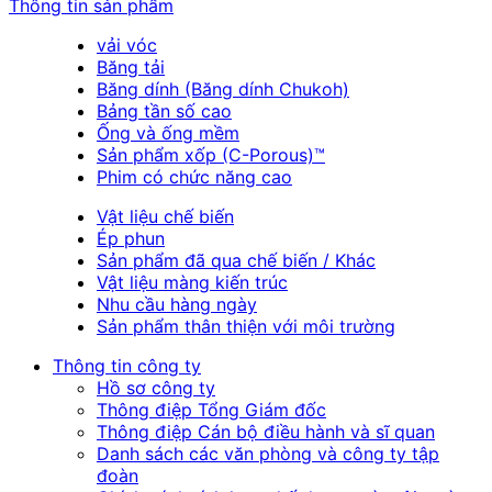
Thông tin sản phẩm
vải vóc
Băng tải
Băng dính (Băng dính Chukoh)
Bảng tần số cao
Ống và ống mềm
Sản phẩm xốp (C-Porous)™
Phim có chức năng cao
Vật liệu chế biến
Ép phun
Sản phẩm đã qua chế biến / Khác
Vật liệu màng kiến trúc
Nhu cầu hàng ngày
Sản phẩm thân thiện với môi trường
Thông tin công ty
Hồ sơ công ty
Thông điệp Tổng Giám đốc
Thông điệp Cán bộ điều hành và sĩ quan
Danh sách các văn phòng và công ty tập
đoàn