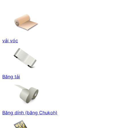
vải vóc
Băng tải
Băng dính (băng Chukoh)