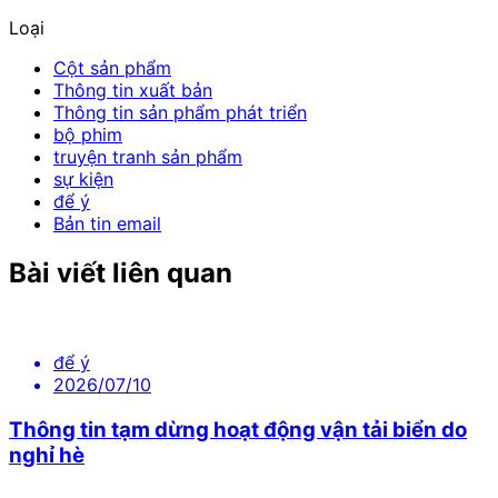
Loại
Cột sản phẩm
Thông tin xuất bản
Thông tin sản phẩm phát triển
bộ phim
truyện tranh sản phẩm
sự kiện
để ý
Bản tin email
Bài viết liên quan
để ý
2026/07/10
Thông tin tạm dừng hoạt động vận tải biển do
nghỉ hè