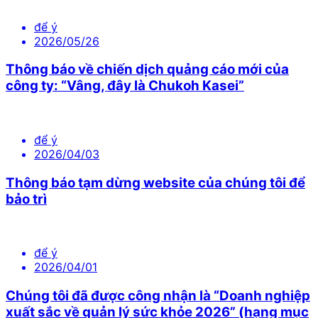
để ý
2026/05/26
Thông báo về chiến dịch quảng cáo mới của
công ty: “Vâng, đây là Chukoh Kasei”
để ý
2026/04/03
Thông báo tạm dừng website của chúng tôi để
bảo trì
để ý
2026/04/01
Chúng tôi đã được công nhận là “Doanh nghiệp
xuất sắc về quản lý sức khỏe 2026” (hạng mục