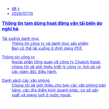
để ý
2026/07/10
Thông tin tạm dừng hoạt động vận tải biển do
nghỉ hè
Tải xuống danh mục
Thông tin công ty và danh mục sản phẩm
Bạn có thể tải xuống ở định dạng PDF.
Thông tin công ty
Ngoài phần tổng quan về công ty Chukoh Kasei,
chúng tôi sẽ giới thiệu triết lý công ty, lịch sử và
các giám đốc điều hành.
Danh sách các văn phòng
Chúng tôi sẽ giới thiệu cho bạn các văn phòng bán
hàng, các địa điểm kinh doanh khác, cơ sở sản
xuất và mạng lưới ở nước ngoài.