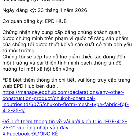
Ngày đăng ký: 23 tháng 1 năm 2026
Cơ quan đăng ký: EPD HUB
Chứng nhận này cung cấp bằng chứng khách quan,
được chứng minh trên phạm vi quốc tế rằng sản phẩm
của chúng tôi được thiết kế và sản xuất có tính đến yếu
tố môi trường.
Chúng tôi sẽ tiếp tục nỗ lực giảm thiểu tác động đến
môi trường và cải thiện tính minh bạch thông tin để
hướng tới một xã hội bền vững.
*Để biết thêm thông tin chi tiết, vui lòng truy cập trang
web EPD Hub bên dưới.
https://manage.epdhub.com/declarations/any-other-
construction-product/chukoh-chemical-
indutriesltd/6075/chukoh-flotm-mesh-type-fabric-fgf-
412-25-1/
Để biết thêm thông tin về vải lưới kiến trúc "FGF-412-
25-1", vui lòng nhấp vào đây.
X
​ ​
Facebook
​ ​
ĐƯỜNG KẺ