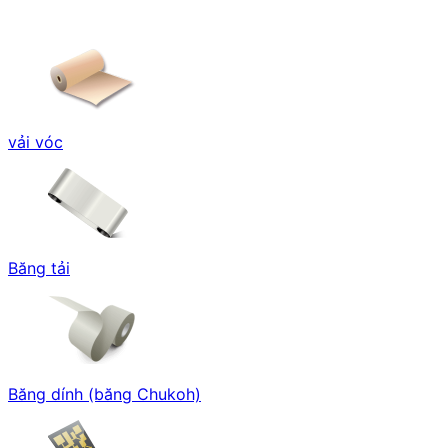
vải vóc
Băng tải
Băng dính (băng Chukoh)