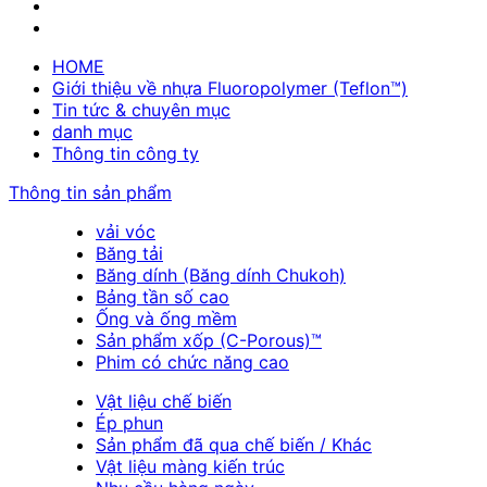
HOME
Giới thiệu về nhựa Fluoropolymer (Teflon™)
Tin tức & chuyên mục
danh mục
Thông tin công ty
Thông tin sản phẩm
vải vóc
Băng tải
Băng dính (Băng dính Chukoh)
Bảng tần số cao
Ống và ống mềm
Sản phẩm xốp (C-Porous)™
Phim có chức năng cao
Vật liệu chế biến
Ép phun
Sản phẩm đã qua chế biến / Khác
Vật liệu màng kiến trúc