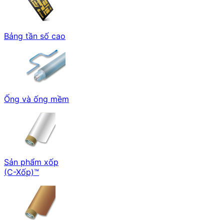
Bảng tần số cao
Ống và ống mềm
Sản phẩm xốp
(C-Xốp)™