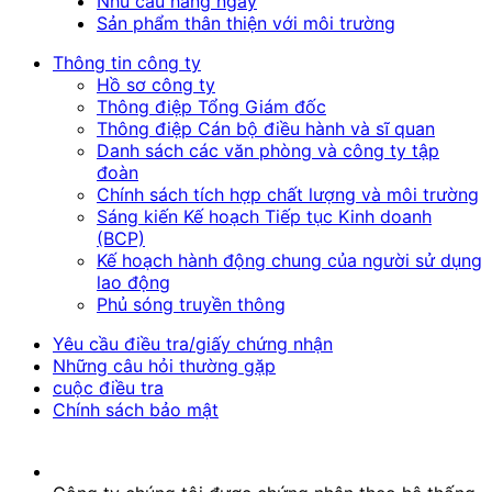
Nhu cầu hàng ngày
Sản phẩm thân thiện với môi trường
Thông tin công ty
Hồ sơ công ty
Thông điệp Tổng Giám đốc
Thông điệp Cán bộ điều hành và sĩ quan
Danh sách các văn phòng và công ty tập
đoàn
Chính sách tích hợp chất lượng và môi trường
Sáng kiến Kế hoạch Tiếp tục Kinh doanh
(BCP)
Kế hoạch hành động chung của người sử dụng
lao động
Phủ sóng truyền thông
Yêu cầu điều tra/giấy chứng nhận
Những câu hỏi thường gặp
cuộc điều tra
Chính sách bảo mật