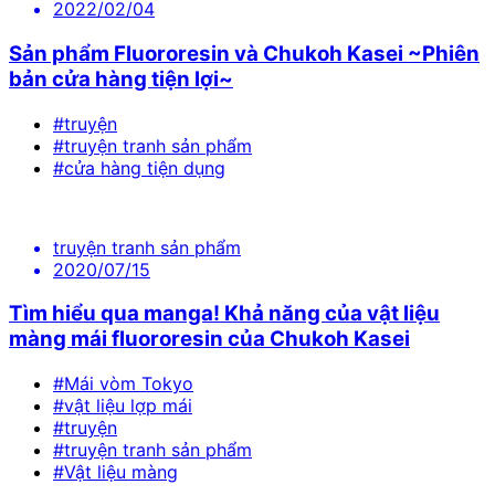
2022/02/04
Sản phẩm Fluororesin và Chukoh Kasei ~Phiên
bản cửa hàng tiện lợi~
#truyện
#truyện tranh sản phẩm
#cửa hàng tiện dụng
truyện tranh sản phẩm
2020/07/15
Tìm hiểu qua manga! Khả năng của vật liệu
màng mái fluororesin của Chukoh Kasei
#Mái vòm Tokyo
#vật liệu lợp mái
#truyện
#truyện tranh sản phẩm
#Vật liệu màng