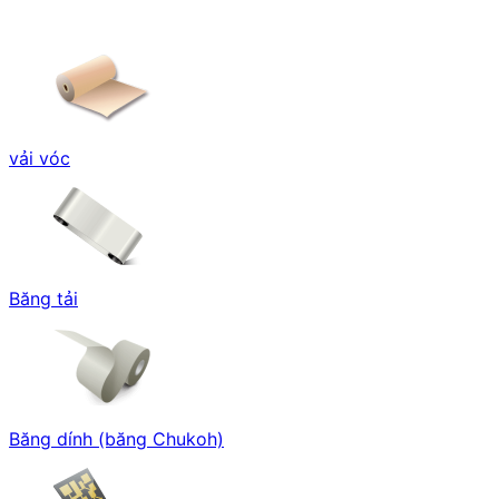
vải vóc
Băng tải
Băng dính (băng Chukoh)