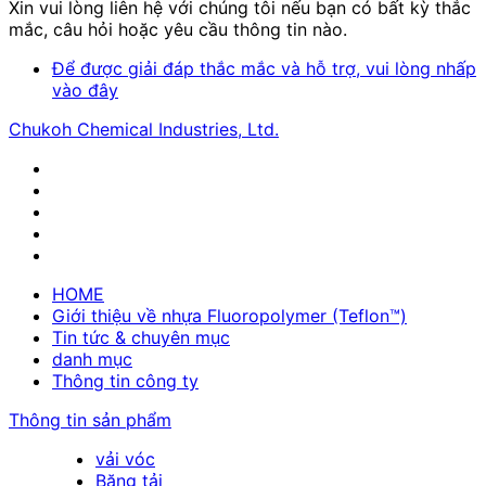
Xin vui lòng liên hệ với chúng tôi nếu bạn có bất kỳ thắc
mắc, câu hỏi hoặc yêu cầu thông tin nào.
Để được giải đáp thắc mắc và hỗ trợ, vui lòng nhấp
vào đây
Chukoh Chemical Industries, Ltd.
HOME
Giới thiệu về nhựa Fluoropolymer (Teflon™)
Tin tức & chuyên mục
danh mục
Thông tin công ty
Thông tin sản phẩm
vải vóc
Băng tải