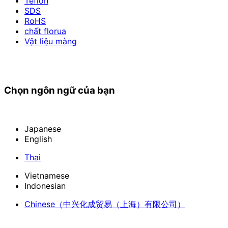
Teflon
SDS
RoHS
chất florua
Vật liệu màng
Chọn ngôn ngữ của bạn
Japanese
English
Thai
Vietnamese
Indonesian
Chinese
（中兴化成贸易（上海）有限公司）