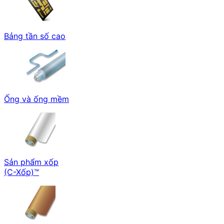
Bảng tần số cao
Ống và ống mềm
Sản phẩm xốp
(C-Xốp)™