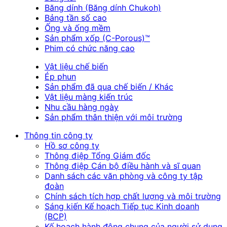
Băng dính (Băng dính Chukoh)
Bảng tần số cao
Ống và ống mềm
Sản phẩm xốp (C-Porous)™
Phim có chức năng cao
Vật liệu chế biến
Ép phun
Sản phẩm đã qua chế biến / Khác
Vật liệu màng kiến trúc
Nhu cầu hàng ngày
Sản phẩm thân thiện với môi trường
Thông tin công ty
Hồ sơ công ty
Thông điệp Tổng Giám đốc
Thông điệp Cán bộ điều hành và sĩ quan
Danh sách các văn phòng và công ty tập
đoàn
Chính sách tích hợp chất lượng và môi trường
Sáng kiến Kế hoạch Tiếp tục Kinh doanh
(BCP)
Kế hoạch hành động chung của người sử dụng