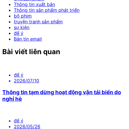
Thông tin xuất bản
Thông tin sản phẩm phát triển
bộ phim
truyện tranh sản phẩm
sự kiện
để ý
Bản tin email
Bài viết liên quan
để ý
2026/07/10
Thông tin tạm dừng hoạt động vận tải biển do
nghỉ hè
để ý
2026/05/26