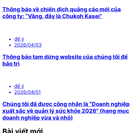
Thông báo về chiến dịch quảng cáo mới của
công ty: “Vâng, đây là Chukoh Kasei”
để ý
2026/04/03
Thông báo tạm dừng website của chúng tôi để
bảo trì
để ý
2026/04/01
Chúng tôi đã được công nhận là “Doanh nghiệp
xuất sắc về quản lý sức khỏe 2026” (hạng mục
doanh nghiệp vừa và nhỏ)
Bài viết mới