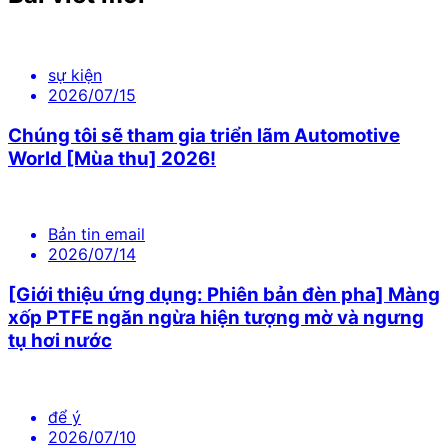
sự kiện
2026/07/15
Chúng tôi sẽ tham gia triển lãm Automotive
World [Mùa thu] 2026!
Bản tin email
2026/07/14
[Giới thiệu ứng dụng: Phiên bản đèn pha] Màng
xốp PTFE ngăn ngừa hiện tượng mờ và ngưng
tụ hơi nước
để ý
2026/07/10