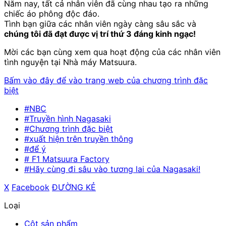
Năm nay, tất cả nhân viên đã cùng nhau tạo ra những
chiếc áo phông độc đáo.
Tình bạn giữa các nhân viên ngày càng sâu sắc và
chúng tôi đã đạt được vị trí thứ 3 đáng kinh ngạc!
Mời các bạn cùng xem qua hoạt động của các nhân viên
tình nguyện tại Nhà máy Matsuura.
Bấm vào đây để vào trang web của chương trình đặc
biệt
#NBC
#Truyền hình Nagasaki
#Chương trình đặc biệt
#xuất hiện trên truyền thông
#để ý
# F1 Matsuura Factory
#Hãy cùng đi sâu vào tương lai của Nagasaki!
X
​ ​
Facebook
​ ​
ĐƯỜNG KẺ
Loại
Cột sản phẩm