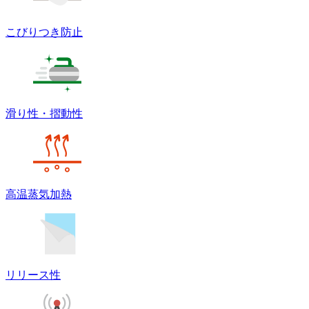
こびりつき防止
滑り性・摺動性
高温蒸気加熱
リリース性