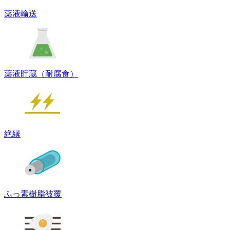
薬液輸送
薬液貯蔵（耐腐食）
絶縁
ふっ素樹脂被覆