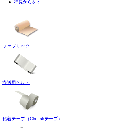
特長から探す
ファブリック
搬送用ベルト
粘着テープ（Chukohテープ）