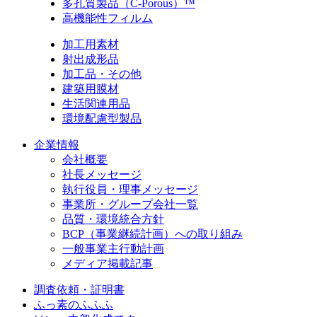
多孔質製品（C-Porous）™
高機能性フィルム
加工用素材
射出成形品
加工品・その他
建築用膜材
生活関連用品
環境配慮型製品
企業情報
会社概要
社長メッセージ
執行役員・理事メッセージ
事業所・グループ会社一覧
品質・環境統合方針
BCP（事業継続計画）への取り組み
一般事業主行動計画
メディア掲載記事
調査依頼・証明書
ふっ素のふふふ