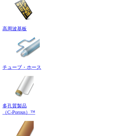
高周波基板
チューブ・ホース
多孔質製品
（C-Porous）™