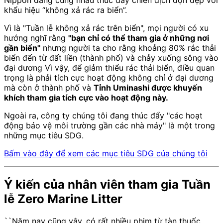
Nippon đang cùng nhau thúc đẩy chiến dịch dọn dẹp với
khẩu hiệu “không xả rác ra biển”.
Vì là "Tuần lễ không xả rác trên biển", mọi người có xu
hướng nghĩ rằng
"bạn chỉ có thể tham gia ở những nơi
gần biển"
nhưng người ta cho rằng khoảng 80% rác thải
biển đến từ đất liền (thành phố) và chảy xuống sông vào
đại dương Vì vậy, để giảm thiểu rác thải biển, điều quan
trọng là phải tích cực hoạt động không chỉ ở đại dương
mà còn ở thành phố và
Tỉnh Uminashi được khuyến
khích tham gia tích cực vào hoạt động này.
Ngoài ra, công ty chúng tôi đang thúc đẩy "các hoạt
động bảo vệ môi trường gần các nhà máy" là một trong
những mục tiêu SDG.
Bấm vào đây để xem các mục tiêu SDG của chúng tôi
Ý kiến của nhân viên tham gia Tuần
lễ Zero Marine Litter
``Năm nay cũng vậy, có rất nhiều phim từ tàn thuốc,