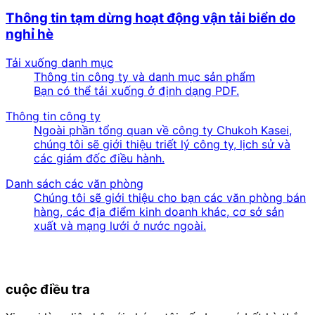
Thông tin tạm dừng hoạt động vận tải biển do
nghỉ hè
Tải xuống danh mục
Thông tin công ty và danh mục sản phẩm
Bạn có thể tải xuống ở định dạng PDF.
Thông tin công ty
Ngoài phần tổng quan về công ty Chukoh Kasei,
chúng tôi sẽ giới thiệu triết lý công ty, lịch sử và
các giám đốc điều hành.
Danh sách các văn phòng
Chúng tôi sẽ giới thiệu cho bạn các văn phòng bán
hàng, các địa điểm kinh doanh khác, cơ sở sản
xuất và mạng lưới ở nước ngoài.
cuộc điều tra