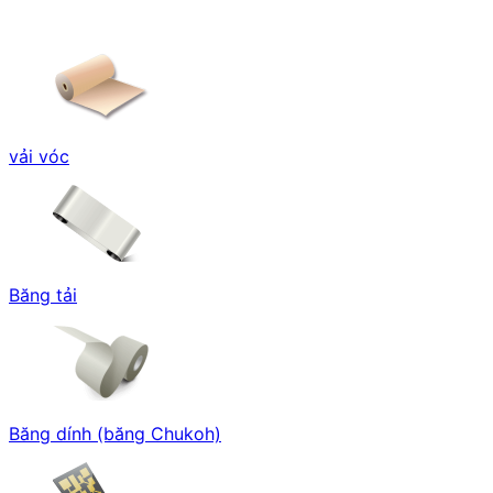
vải vóc
Băng tải
Băng dính (băng Chukoh)