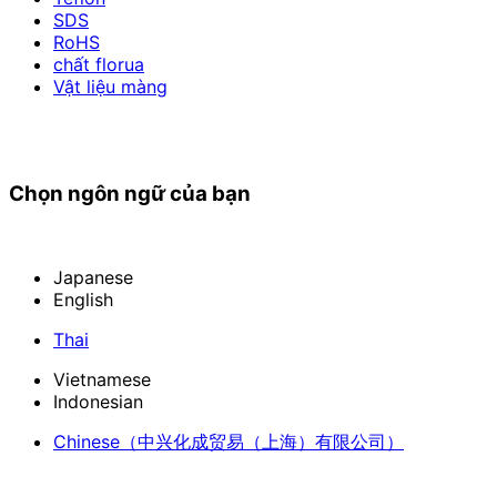
SDS
RoHS
chất florua
Vật liệu màng
Chọn ngôn ngữ của bạn
Japanese
English
Thai
Vietnamese
Indonesian
Chinese
（中兴化成贸易（上海）有限公司）