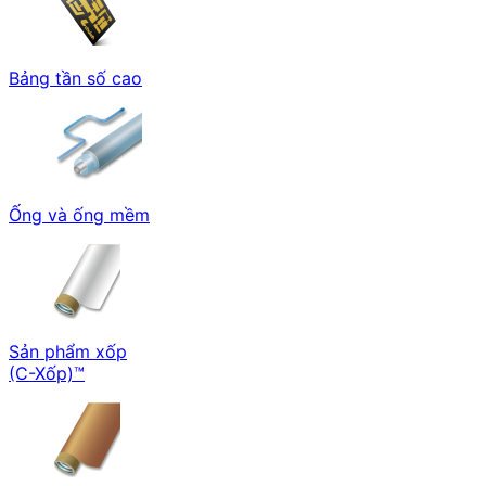
Bảng tần số cao
Ống và ống mềm
Sản phẩm xốp
(C-Xốp)™