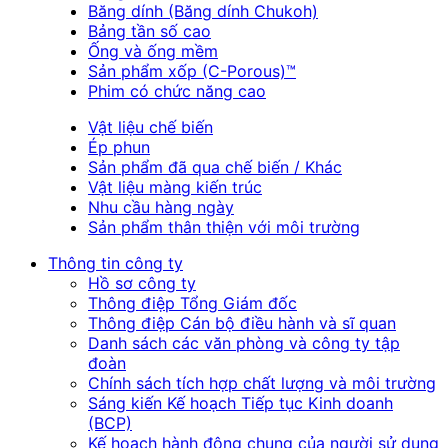
Băng dính (Băng dính Chukoh)
Bảng tần số cao
Ống và ống mềm
Sản phẩm xốp (C-Porous)™
Phim có chức năng cao
Vật liệu chế biến
Ép phun
Sản phẩm đã qua chế biến / Khác
Vật liệu màng kiến trúc
Nhu cầu hàng ngày
Sản phẩm thân thiện với môi trường
Thông tin công ty
Hồ sơ công ty
Thông điệp Tổng Giám đốc
Thông điệp Cán bộ điều hành và sĩ quan
Danh sách các văn phòng và công ty tập
đoàn
Chính sách tích hợp chất lượng và môi trường
Sáng kiến Kế hoạch Tiếp tục Kinh doanh
(BCP)
Kế hoạch hành động chung của người sử dụng