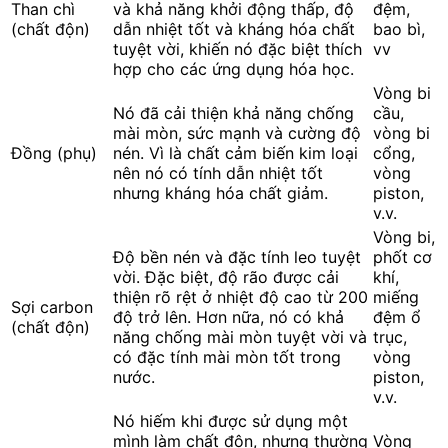
Than chì
và khả năng khởi động thấp, độ
đệm,
(chất độn)
dẫn nhiệt tốt và kháng hóa chất
bao bì,
tuyệt vời, khiến nó đặc biệt thích
vv
hợp cho các ứng dụng hóa học.
Vòng bi
Nó đã cải thiện khả năng chống
cầu,
mài mòn, sức mạnh và cường độ
vòng bi
Đồng (phụ)
nén. Vì là chất cảm biến kim loại
cổng,
nên nó có tính dẫn nhiệt tốt
vòng
nhưng kháng hóa chất giảm.
piston,
v.v.
Vòng bi,
Độ bền nén và đặc tính leo tuyệt
phốt cơ
vời. Đặc biệt, độ rão được cải
khí,
thiện rõ rệt ở nhiệt độ cao từ 200
miếng
Sợi carbon
độ trở lên. Hơn nữa, nó có khả
đệm ổ
(chất độn)
năng chống mài mòn tuyệt vời và
trục,
có đặc tính mài mòn tốt trong
vòng
nước.
piston,
v.v.
Nó hiếm khi được sử dụng một
mình làm chất độn, nhưng thường
Vòng