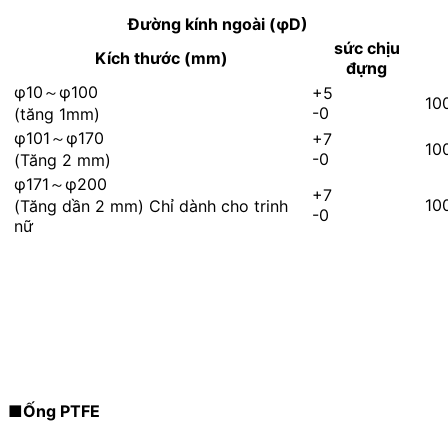
Đường kính ngoài (φD)
sức chịu
Kích thước (mm)
đựng
φ10～φ100
+5
10
-0
(tăng 1mm)
φ101～φ170
+7
10
-0
(Tăng 2 mm)
φ171～φ200
+7
10
(Tăng dần 2 mm) Chỉ dành cho trinh
-0
nữ
■Ống PTFE