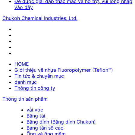
Để được giải đáp thắc mắc và hỗ trợ, vui lòng nhấp
vào đây
Chukoh Chemical Industries, Ltd.
HOME
Giới thiệu về nhựa Fluoropolymer (Teflon™)
Tin tức & chuyên mục
danh mục
Thông tin công ty
Thông tin sản phẩm
vải vóc
Băng tải
Băng dính (Băng dính Chukoh)
Bảng tần số cao
Ống và ống mềm