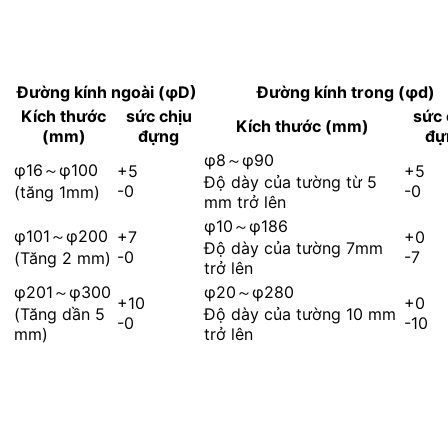
Đường kính ngoài (φD)
Đường kính trong (φd)
Kích thước
sức chịu
sức 
Kích thước (mm)
(mm)
đựng
đự
φ8～φ90
φ16～φ100
+5
+5
Độ dày của tường từ 5
-0
-0
(tăng 1mm)
mm trở lên
φ10～φ186
φ101～φ200
+7
+0
Độ dày của tường 7mm
-0
-7
(Tăng 2 mm)
trở lên
φ201～φ300
φ20～φ280
+10
+0
(Tăng dần 5
Độ dày của tường 10 mm
-0
-10
mm)
trở lên