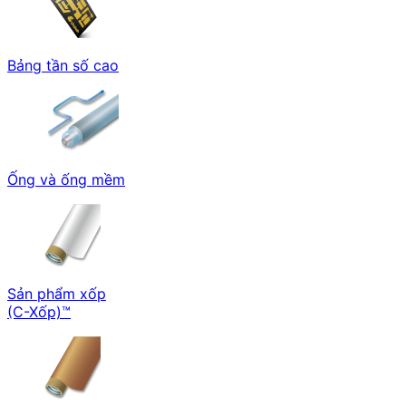
Bảng tần số cao
Ống và ống mềm
Sản phẩm xốp
(C-Xốp)™