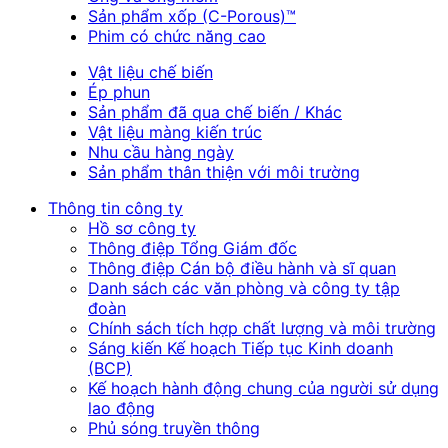
Sản phẩm xốp (C-Porous)™
Phim có chức năng cao
Vật liệu chế biến
Ép phun
Sản phẩm đã qua chế biến / Khác
Vật liệu màng kiến trúc
Nhu cầu hàng ngày
Sản phẩm thân thiện với môi trường
Thông tin công ty
Hồ sơ công ty
Thông điệp Tổng Giám đốc
Thông điệp Cán bộ điều hành và sĩ quan
Danh sách các văn phòng và công ty tập
đoàn
Chính sách tích hợp chất lượng và môi trường
Sáng kiến Kế hoạch Tiếp tục Kinh doanh
(BCP)
Kế hoạch hành động chung của người sử dụng
lao động
Phủ sóng truyền thông