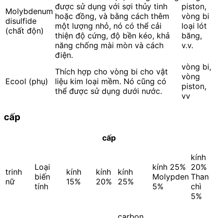
được sử dụng với sợi thủy tinh
piston,
Molybdenum
hoặc đồng, và bằng cách thêm
vòng bi
disulfide
một lượng nhỏ, nó có thể cải
loại lót
(chất độn)
thiện độ cứng, độ bền kéo, khả
băng,
năng chống mài mòn và cách
v.v.
điện.
vòng bi,
Thích hợp cho vòng bi cho vật
vòng
Ecool (phụ)
liệu kim loại mềm. Nó cũng có
piston,
thể được sử dụng dưới nước.
vv
cấp
cấp
kính
Loại
kính 25%
20%
trinh
kính
kính
kính
biến
Molypden
Than
nữ
15%
20%
25%
tính
5%
chì
5%
carbon