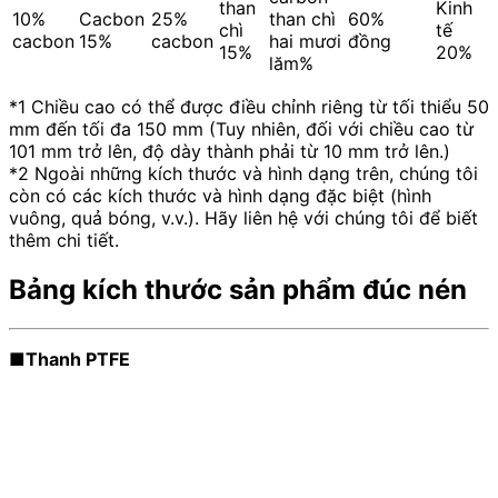
than
Kinh
10%
Cacbon
25%
than chì
60%
chì
tế
cacbon
15%
cacbon
hai mươi
đồng
15%
20%
lăm%
*1 Chiều cao có thể được điều chỉnh riêng từ tối thiểu 50
mm đến tối đa 150 mm (Tuy nhiên, đối với chiều cao từ
101 mm trở lên, độ dày thành phải từ 10 mm trở lên.)
*2 Ngoài những kích thước và hình dạng trên, chúng tôi
còn có các kích thước và hình dạng đặc biệt (hình
vuông, quả bóng, v.v.). Hãy liên hệ với chúng tôi để biết
thêm chi tiết.
Bảng kích thước sản phẩm đúc nén
■Thanh PTFE