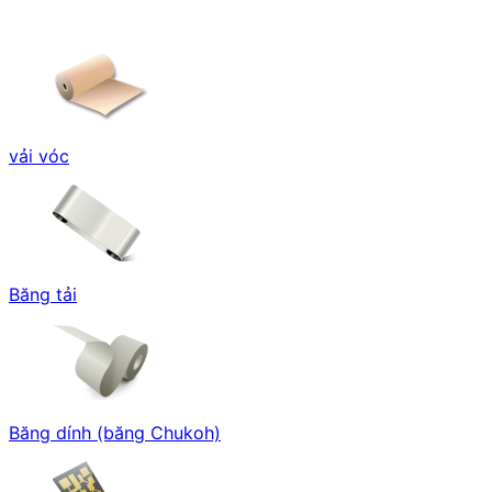
vải vóc
Băng tải
Băng dính (băng Chukoh)