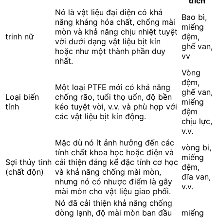
đích
Nó là vật liệu đại diện có khả
Bao bì,
năng kháng hóa chất, chống mài
miếng
mòn và khả năng chịu nhiệt tuyệt
trinh nữ
đệm,
vời dưới dạng vật liệu bịt kín
ghế van,
hoặc như một thành phần duy
vv
nhất.
Vòng
đệm,
Một loại PTFE mới có khả năng
ghế van,
Loại biến
chống rão, tuổi thọ uốn, độ bền
miếng
tính
kéo tuyệt vời, v.v. và phù hợp với
đệm
các vật liệu bịt kín động.
chịu lực,
v.v.
Mặc dù nó ít ảnh hưởng đến các
vòng bi,
tính chất khoa học hoặc điện và
miếng
Sợi thủy tinh
cải thiện đáng kể đặc tính cơ học
đệm,
(chất độn)
và khả năng chống mài mòn,
đĩa van,
nhưng nó có nhược điểm là gây
v.v.
mài mòn cho vật liệu giao phối.
Nó đã cải thiện khả năng chống
dòng lạnh, độ mài mòn ban đầu
miếng