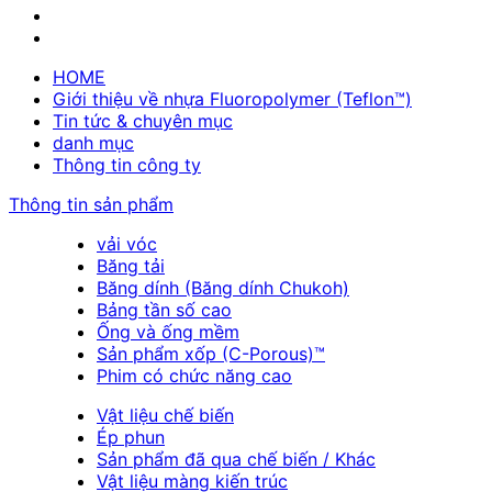
HOME
Giới thiệu về nhựa Fluoropolymer (Teflon™)
Tin tức & chuyên mục
danh mục
Thông tin công ty
Thông tin sản phẩm
vải vóc
Băng tải
Băng dính (Băng dính Chukoh)
Bảng tần số cao
Ống và ống mềm
Sản phẩm xốp (C-Porous)™
Phim có chức năng cao
Vật liệu chế biến
Ép phun
Sản phẩm đã qua chế biến / Khác
Vật liệu màng kiến trúc