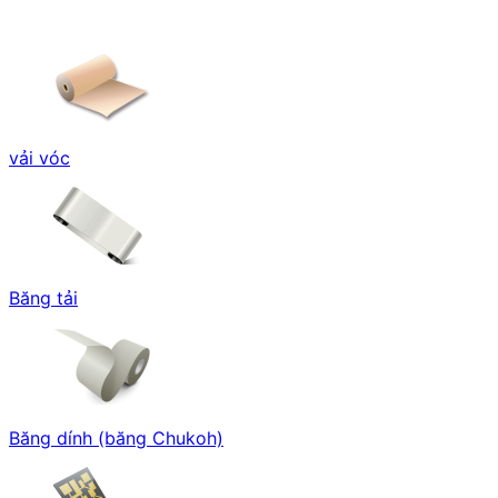
vải vóc
Băng tải
Băng dính (băng Chukoh)