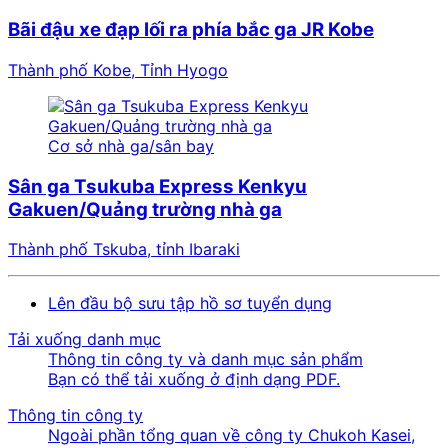
Bãi đậu xe đạp lối ra phía bắc ga JR Kobe
Thành phố Kobe, Tỉnh Hyogo
Cơ sở nhà ga/sân bay
Sân ga Tsukuba Express Kenkyu
Gakuen/Quảng trường nhà ga
Thành phố Tskuba, tỉnh Ibaraki
Lên đầu bộ sưu tập hồ sơ tuyển dụng
Tải xuống danh mục
Thông tin công ty và danh mục sản phẩm
Bạn có thể tải xuống ở định dạng PDF.
Thông tin công ty
Ngoài phần tổng quan về công ty Chukoh Kasei,