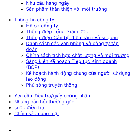
Nhu cầu hàng ngày
Sản phẩm thân thiện với môi trường
Thông tin công ty
Hồ sơ công ty
Thông điệp Tổng Giám đốc
Thông điệp Cán bộ điều hành và sĩ quan
Danh sách các văn phòng và công ty tập
đoàn
Chính sách tích hợp chất lượng và môi trường
Sáng kiến Kế hoạch Tiếp tục Kinh doanh
(BCP)
Kế hoạch hành động chung của người sử dụng
lao động
Phủ sóng truyền thông
Yêu cầu điều tra/giấy chứng nhận
Những câu hỏi thường gặp
cuộc điều tra
Chính sách bảo mật