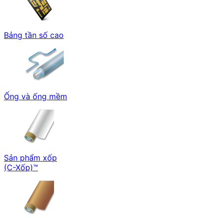
Bảng tần số cao
Ống và ống mềm
Sản phẩm xốp
(C-Xốp)™