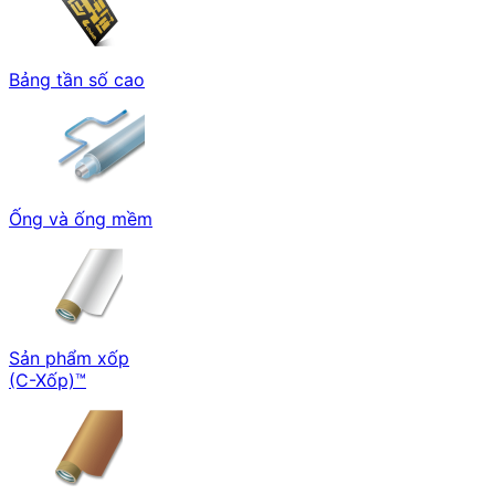
Bảng tần số cao
Ống và ống mềm
Sản phẩm xốp
(C-Xốp)™