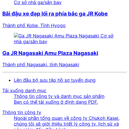
Cơ sở nhà ga/sân bay
Bãi đậu xe đạp lối ra phía bắc ga JR Kobe
Thành phố Kobe, Tỉnh Hyogo
Cơ sở
nhà ga/sân bay
Ga JR Nagasaki Amu Plaza Nagasaki
Thành phố Nagasaki, tỉnh Nagasaki
Lên đầu bộ sưu tập hồ sơ tuyển dụng
Tải xuống danh mục
Thông tin công ty và danh mục sản phẩm
Bạn có thể tải xuống ở định dạng PDF.
Thông tin công ty
Ngoài phần tổng quan về công ty Chukoh Kasei,
chúng tôi sẽ giới thiệu triết lý công ty, lịch sử và