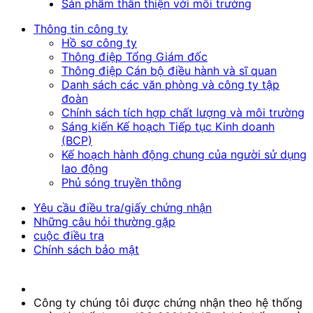
Sản phẩm thân thiện với môi trường
Thông tin công ty
Hồ sơ công ty
Thông điệp Tổng Giám đốc
Thông điệp Cán bộ điều hành và sĩ quan
Danh sách các văn phòng và công ty tập
đoàn
Chính sách tích hợp chất lượng và môi trường
Sáng kiến Kế hoạch Tiếp tục Kinh doanh
(BCP)
Kế hoạch hành động chung của người sử dụng
lao động
Phủ sóng truyền thông
Yêu cầu điều tra/giấy chứng nhận
Những câu hỏi thường gặp
cuộc điều tra
Chính sách bảo mật
Công ty chúng tôi được chứng nhận theo hệ thống