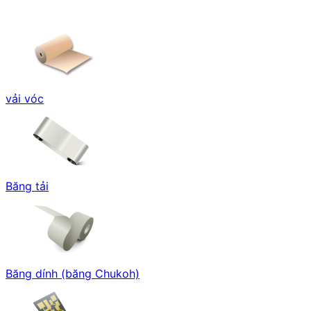
vải vóc
Băng tải
Băng dính (băng Chukoh)