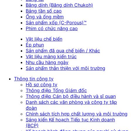
Băng dính (Băng dính Chukoh)
Bảng tần số cao
Ống và ống mềm
Sản phẩm xốp (C-Porous)™
Phim có chức năng cao
Vật liệu chế biến
Ép phun
Sản phẩm đã qua chế biến / Khác
Vật liệu màng kiến trúc
Nhu cầu hàng ngày
Sản phẩm thân thiện với môi trường
Thông tin công ty
Hồ sơ công ty
Thông điệp Tổng Giám đốc
Thông điệp Cán bộ điều hành và sĩ quan
Danh sách các văn phòng và công ty tập
đoàn
Chính sách tích hợp chất lượng và môi trường
Sáng kiến Kế hoạch Tiếp tục Kinh doanh
(BCP)