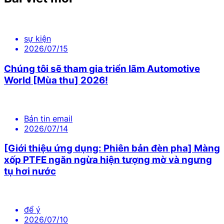
sự kiện
2026/07/15
Chúng tôi sẽ tham gia triển lãm Automotive
World [Mùa thu] 2026!
Bản tin email
2026/07/14
[Giới thiệu ứng dụng: Phiên bản đèn pha] Màng
xốp PTFE ngăn ngừa hiện tượng mờ và ngưng
tụ hơi nước
để ý
2026/07/10