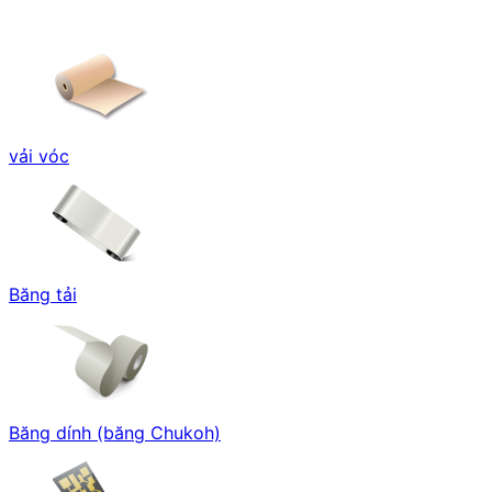
vải vóc
Băng tải
Băng dính (băng Chukoh)