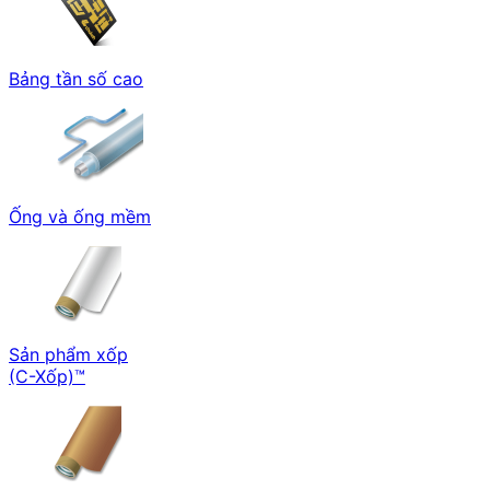
Bảng tần số cao
Ống và ống mềm
Sản phẩm xốp
(C-Xốp)™