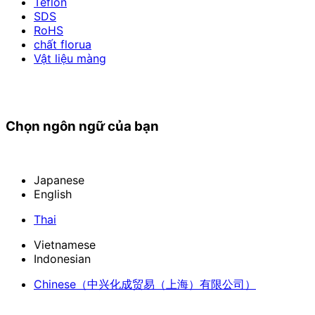
Teflon
SDS
RoHS
chất florua
Vật liệu màng
Chọn ngôn ngữ của bạn
Japanese
English
Thai
Vietnamese
Indonesian
Chinese
（中兴化成贸易（上海）有限公司）