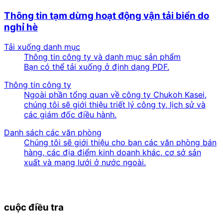
Thông tin tạm dừng hoạt động vận tải biển do
nghỉ hè
Tải xuống danh mục
Thông tin công ty và danh mục sản phẩm
Bạn có thể tải xuống ở định dạng PDF.
Thông tin công ty
Ngoài phần tổng quan về công ty Chukoh Kasei,
chúng tôi sẽ giới thiệu triết lý công ty, lịch sử và
các giám đốc điều hành.
Danh sách các văn phòng
Chúng tôi sẽ giới thiệu cho bạn các văn phòng bán
hàng, các địa điểm kinh doanh khác, cơ sở sản
xuất và mạng lưới ở nước ngoài.
cuộc điều tra