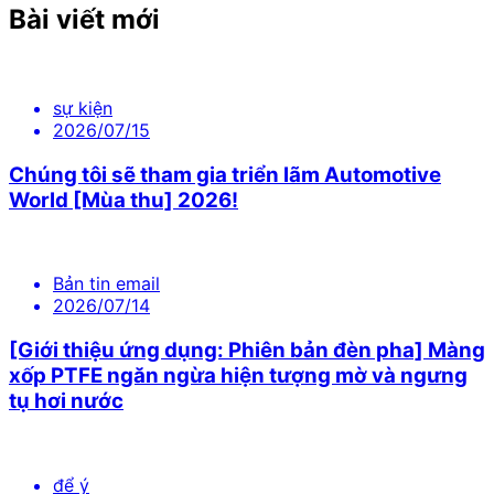
Bài viết mới
sự kiện
2026/07/15
Chúng tôi sẽ tham gia triển lãm Automotive
World [Mùa thu] 2026!
Bản tin email
2026/07/14
[Giới thiệu ứng dụng: Phiên bản đèn pha] Màng
xốp PTFE ngăn ngừa hiện tượng mờ và ngưng
tụ hơi nước
để ý