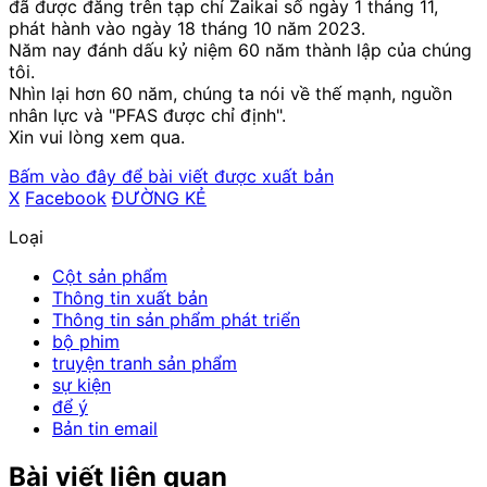
đã được đăng trên tạp chí Zaikai số ngày 1 tháng 11,
phát hành vào ngày 18 tháng 10 năm 2023.
Năm nay đánh dấu kỷ niệm 60 năm thành lập của chúng
tôi.
Nhìn lại hơn 60 năm, chúng ta nói về thế mạnh, nguồn
nhân lực và "PFAS được chỉ định".
Xin vui lòng xem qua.
Bấm vào đây để bài viết được xuất bản
X
​ ​
Facebook
​ ​
ĐƯỜNG KẺ
Loại
Cột sản phẩm
Thông tin xuất bản
Thông tin sản phẩm phát triển
bộ phim
truyện tranh sản phẩm
sự kiện
để ý
Bản tin email
Bài viết liên quan