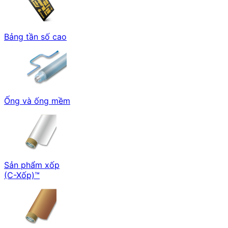
Bảng tần số cao
Ống và ống mềm
Sản phẩm xốp
(C-Xốp)™