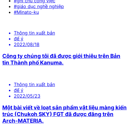
#ghi chú công việc
#giáo dục nghề nghiệp
#Minato-ku
Thông tin xuất bản
để ý
2022/08/18
Công ty chúng tôi đã được giới thiệu trên Bản
tin Thành phố Kanuma.
Thông tin xuất bản
để ý
2022/05/23
Một bài viết về loạt sản phẩm vật liệu màng kiến
trúc (Chukoh SKY) FGT đã được đăng trên
Arch-MATERIA.