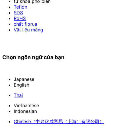
từ khóa phổ biến
Teflon
SDS
RoHS
chất florua
Vật liệu màng
Chọn ngôn ngữ của bạn
Japanese
English
Thai
Vietnamese
Indonesian
Chinese
（中兴化成贸易（上海）有限公司）