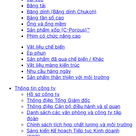
Băng tải
Băng dính (Băng dính Chukoh)
Bảng tần số cao
Ống và ống mềm
Sản phẩm xốp (C-Porous)™
Phim có chức năng cao
Vật liệu chế biến
Ép phun
Sản phẩm đã qua chế biến / Khác
Vật liệu màng kiến trúc
Nhu cầu hàng ngày
Sản phẩm thân thiện với môi trường
Thông tin công ty
Hồ sơ công ty
Thông điệp Tổng Giám đốc
Thông điệp Cán bộ điều hành và sĩ quan
Danh sách các văn phòng và công ty tập
đoàn
Chính sách tích hợp chất lượng và môi trường
Sáng kiến Kế hoạch Tiếp tục Kinh doanh