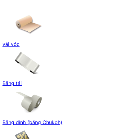
vải vóc
Băng tải
Băng dính (băng Chukoh)