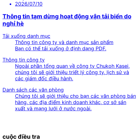
2026/07/10
Thông tin tạm dừng hoạt động vận tải biển do
nghỉ hè
Tải xuống danh mục
Thông tin công ty và danh mục sản phẩm
Bạn có thể tải xuống ở định dạng PDF.
Thông tin công ty
Ngoài phần tổng quan về công ty Chukoh Kasei,
chúng tôi sẽ giới thiệu triết lý công ty, lịch sử và
các giám đốc điều hành.
Danh sách các văn phòng
Chúng tôi sẽ giới thiệu cho bạn các văn phòng bán
hàng, các địa điểm kinh doanh khác, cơ sở sản
xuất và mạng lưới ở nước ngoài.
cuộc điều tra